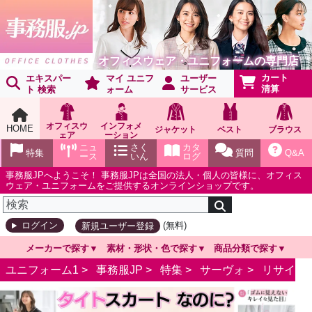
オフィスウェア・ユニフォームの専門店
カート
エキスパー
マイ ユニフ
ユーザー
清算
ト 検索
ォーム
サービス
オフィスウ
インフォメ
HOME
ジャケット
ベスト
ブラウス
ェア
ーション
ショールー
ニュ
さく
カタ
特集
質問
Q&A
ム
ース
いん
ログ
事務服JPへようこそ！ 事務服JPは全国の法人・個人の皆様に、オフィス
ウェア・ユニフォームをご提供するオンラインショップです。
(無料)
ログイン
新規ユーザー登録
メーカーで探す
素材・形状・色で探す
商品分類で探す
ユニフォーム1 >
事務服JP
>
特集
>
サーヴォ
>
リサイク