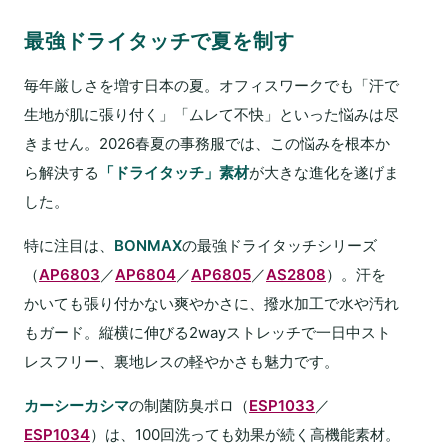
最強ドライタッチで夏を制す
毎年厳しさを増す日本の夏。オフィスワークでも「汗で
生地が肌に張り付く」「ムレて不快」といった悩みは尽
きません。2026春夏の事務服では、この悩みを根本か
ら解決する
「ドライタッチ」素材
が大きな進化を遂げま
した。
特に注目は、
BONMAX
の最強ドライタッチシリーズ
（
AP6803
／
AP6804
／
AP6805
／
AS2808
）。汗を
かいても張り付かない爽やかさに、撥水加工で水や汚れ
もガード。縦横に伸びる2wayストレッチで一日中スト
レスフリー、裏地レスの軽やかさも魅力です。
カーシーカシマ
の制菌防臭ポロ（
ESP1033
／
ESP1034
）は、100回洗っても効果が続く高機能素材。