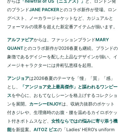
からは
「newtral of US（ニュアス）」
と、ロンドン発
のブランド
JANE PACKER
とのコラボ新作が登場。ロン
グベスト、ノーカラージャケットなど、カジュアルと
フォーマルの境界を超えた新定番アイテムが揃います。
アルファピア
からは、ファッションブランド
MARY
QUANT
とのコラボ新作が2026春夏も継続。ブランドの
象徴であるデイジーを配した上品なデザインが揃い、イ
メージキャラクターには井桁弘恵様を起用。
アンジョア
は2026春夏のテーマを「憧」「質」「感」
とし、
「アンジョア史上最高傑作」と謳われるワンピー
ス
を中心に、おもてなしシーンを格上げするコレクショ
ンを展開。
カーシーENJOY
は、収納力抜群のポケット
付きジレや、生理痛時のお腹・腰を温めるカイロポケッ
ト付きボトムスなど、
女性ならではの悩みに寄り添う機
能
を新提案。
AITOZ ピエ
の「Ladies' HERO's uniform