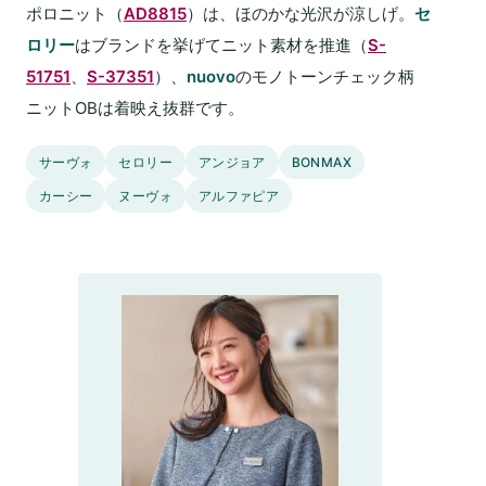
ポロニット（
AD8815
）は、ほのかな光沢が涼しげ。
セ
ロリー
はブランドを挙げてニット素材を推進（
S-
51751
、
S-37351
）、
nuovo
のモノトーンチェック柄
ニットOBは着映え抜群です。
サーヴォ
セロリー
アンジョア
BONMAX
カーシー
ヌーヴォ
アルファピア