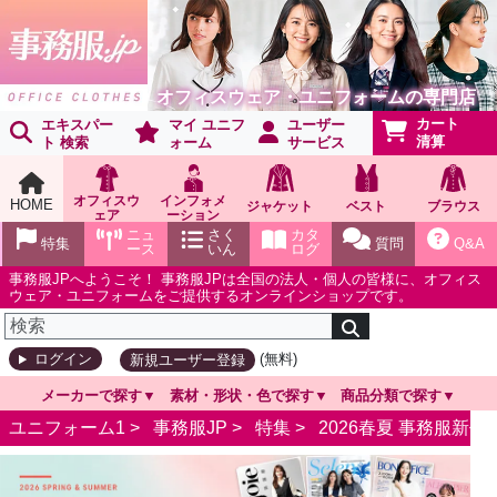
オフィスウェア・ユニフォームの専門店
カート
エキスパー
マイ ユニフ
ユーザー
清算
ト 検索
ォーム
サービス
オフィスウ
インフォメ
HOME
ジャケット
ベスト
ブラウス
ェア
ーション
ショールー
ニュ
さく
カタ
特集
質問
Q&A
ム
ース
いん
ログ
事務服JPへようこそ！ 事務服JPは全国の法人・個人の皆様に、オフィス
ウェア・ユニフォームをご提供するオンラインショップです。
(無料)
ログイン
新規ユーザー登録
メーカーで探す
素材・形状・色で探す
商品分類で探す
ユニフォーム1 >
事務服JP
>
特集
>
2026春夏 事務服新作