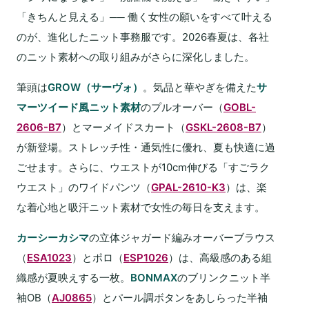
「きちんと見える」── 働く女性の願いをすべて叶える
のが、進化したニット事務服です。2026春夏は、各社
のニット素材への取り組みがさらに深化しました。
筆頭は
GROW（サーヴォ）
。気品と華やぎを備えた
サ
マーツイード風ニット素材
のプルオーバー（
GOBL-
2606-B7
）とマーメイドスカート（
GSKL-2608-B7
）
が新登場。ストレッチ性・通気性に優れ、夏も快適に過
ごせます。さらに、ウエストが10cm伸びる「すごラク
ウエスト」のワイドパンツ（
GPAL-2610-K3
）は、楽
な着心地と吸汗ニット素材で女性の毎日を支えます。
カーシーカシマ
の立体ジャガード編みオーバーブラウス
（
ESA1023
）とポロ（
ESP1026
）は、高級感のある組
織感が夏映えする一枚。
BONMAX
のブリンクニット半
袖OB（
AJ0865
）とパール調ボタンをあしらった半袖