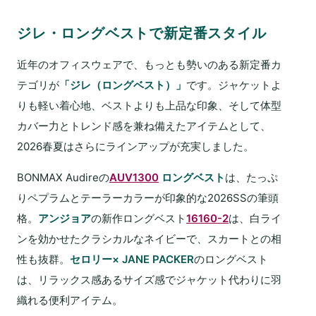
ジレ・ロングベストで新定番スタイル
近年のオフィスウェアで、もっとも勢いのある新定番カ
テゴリが
「ジレ（ロングベスト）」
です。ジャケットよ
りも軽い着心地、ベストよりも上品な印象、そして体型
カバー力とトレンド感を兼ね備えたアイテムとして、
2026春夏はさらにラインアップが充実しました。
BONMAX Audireの
AUV1300
ロングベスト
は、たっぷ
りペプラムとテーラーカラーが印象的な2026SSの筆頭
格。
アンジョア
の新作ロングベスト
16160-2
は、白ライ
ンを効かせたクラシカルなネイビーで、スカートとの相
性も抜群。
セロリー× JANE PACKER
のロングベスト
は、リラックス感あるサイズ感でジャケット代わりに羽
織れる便利アイテム。