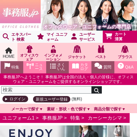
オフィスウェア・ユニフォームの専門店
カート
エキスパー
マイ ユニフ
ユーザー
清算
ト 検索
ォーム
サービス
オフィスウ
インフォメ
HOME
ジャケット
ベスト
ブラウス
ェア
ーション
ショールー
ニュ
さく
カタ
特集
質問
Q&A
ム
ース
いん
ログ
事務服JPへようこそ！ 事務服JPは全国の法人・個人の皆様に、オフィス
ウェア・ユニフォームをご提供するオンラインショップです。
(無料)
ログイン
新規ユーザー登録
メーカーで探す
素材・形状・色で探す
商品分類で探す
ユニフォーム1 >
事務服JP
>
特集
>
カーシーカシマ
>
カー