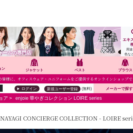
エキ
用途
ォームの専門店
色な
ョン
ジャケット
ベスト
ブラウス
個人の皆様に、オフィスウェア・ユニフォームをご提供するオンラインショップで
(無料)
メーカーで探す
ログイン
新規ユーザー登録
ョア
>
enjoie 華やぎコレクション LOIRE series
NAYAGI CONCIERGE COLLECTION - LOIRE serie