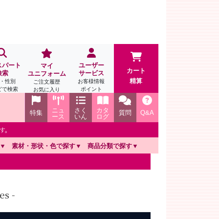
スパート
ユーザー
マイ
カート
検索
サービス
ユニフォーム
精算
・性別
お客様情報
ご注文履歴
どで検索
ポイント
お気に入り
ニュ
さく
カタ
特集
質問
Q&A
ース
いん
ログ
す。
素材・形状・色で探す
商品分類で探す
s -