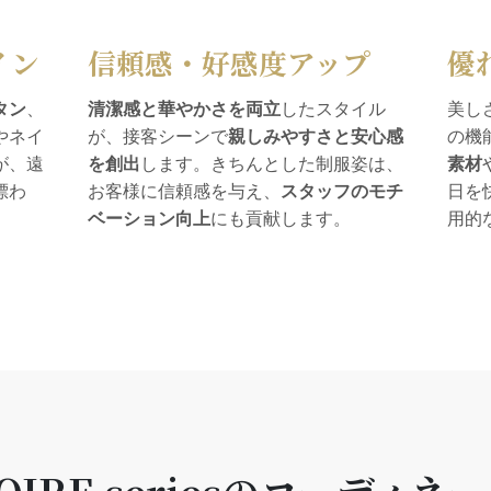
イン
信頼感・好感度アップ
優
タン
、
清潔感と華やかさを両立
したスタイル
美し
やネイ
が、接客シーンで
親しみやすさと安心感
の機
が、遠
を創出
します。きちんとした制服姿は、
素材
漂わ
お客様に信頼感を与え、
スタッフのモチ
日を
ベーション向上
にも貢献します。
用的