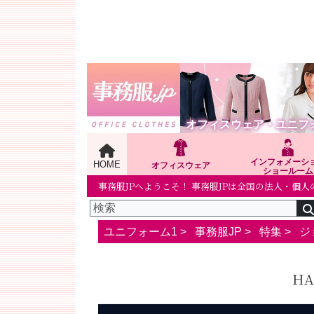
オフィスウェア・ユニフ
インフォメーシ
HOME
オフィスウェア
ショールーム
事務服JPへようこそ！ 事務服JPは全国の法人・
ユニフォーム1 >
事務服JP
>
特集
>
ジ
HA