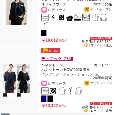
オフィスウェア
2025年発売
オールシーズン
レディース
All
42～44%
OFF
￥19,012
(税込)
参考価格
￥32,780-
1%ポイント
還元
NEW!
チュニック 7748
ハネクトーン
カットソー
ハネクトーン HOW 2026 春夏
インフォメーション・ショールーム
2025年発売
オールシーズン
レディース
All
42～44%
OFF
￥13,142
(税込)
参考価格
￥22,660-
1%ポイント
還元