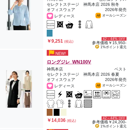
セレクトステージ 神馬本店 2026 秋冬
オフィスウェア
2026年発売
オールシーズン
レディース
All
42～44%
OFF
￥9,251
(税込)
参考価格
￥15,950-
1%ポイント
還元
NEW!
ロングジレ WN100V
神馬本店
ベスト
セレクトステージ 神馬本店 2026 春夏
オフィスウェア
2026年発売
オールシーズン
レディース
All
42～44%
OFF
￥14,036
(税込)
参考価格
￥24,200-
1%ポイント
還元