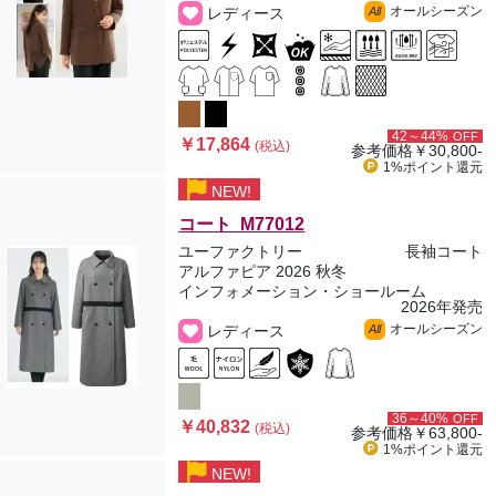
オールシーズン
レディース
All
42～44%
OFF
￥17,864
(税込)
参考価格
￥30,800-
1%ポイント
還元
NEW!
コート M77012
ユーファクトリー
長袖コート
アルファピア 2026 秋冬
インフォメーション・ショールーム
2026年発売
オールシーズン
レディース
All
36～40%
OFF
￥40,832
(税込)
参考価格
￥63,800-
1%ポイント
還元
NEW!