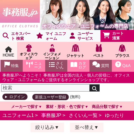
オフィスウェア・ユニフォームの専門店
カート
エキスパー
マイ ユニフ
ユーザー
清算
ト 検索
ォーム
サービス
オフィスウ
インフォメ
HOME
ジャケット
ベスト
ブラウス
ェア
ーション
ショールー
ニュ
さく
カタ
特集
質問
Q&A
ム
ース
いん
ログ
事務服JPへようこそ！ 事務服JPは全国の法人・個人の皆様に、オフィス
ウェア・ユニフォームをご提供するオンラインショップです。
(無料)
ログイン
新規ユーザー登録
メーカーで探す
素材・形状・色で探す
商品分類で探す
ユニフォーム1 >
事務服JP
>
さくいん一覧
>
ゆったり
絞り込み
並べ替え