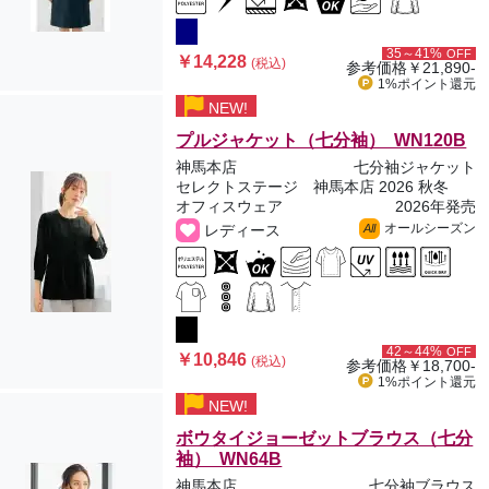
35～41%
OFF
￥14,228
(税込)
参考価格
￥21,890-
1%ポイント
還元
NEW!
プルジャケット（七分袖） WN120B
神馬本店
七分袖ジャケット
セレクトステージ 神馬本店 2026 秋冬
オフィスウェア
2026年発売
オールシーズン
レディース
All
42～44%
OFF
￥10,846
(税込)
参考価格
￥18,700-
1%ポイント
還元
NEW!
ボウタイジョーゼットブラウス（七分
袖） WN64B
神馬本店
七分袖ブラウス