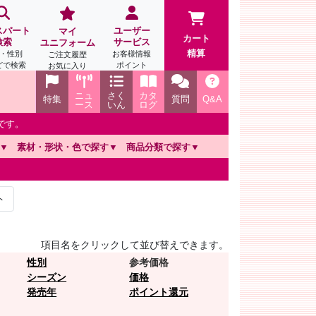
スパート
ユーザー
マイ
カート
検索
サービス
ユニフォーム
精算
・性別
お客様情報
ご注文履歴
どで検索
ポイント
お気に入り
ニュ
さく
カタ
特集
質問
Q&A
ース
いん
ログ
です。
素材・形状・色で探す
商品分類で探す
ト
項目名をクリックして並び替えできます。
性別
参考価格
シーズン
価格
発売年
ポイント還元