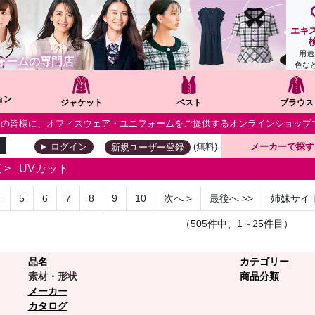
エキ
用途
ォームの専門店
色な
ョン
ジャケット
ベスト
ブラウス
個人の皆様に、オフィスウェア・ユニフォームをご提供するオンラインショップ
(無料)
メーカーで探す
ログイン
新規ユーザー登録
覧
>
UVカット
4
5
6
7
8
9
10
次へ
>
最後へ
>>
姉妹サイ
（505件中、1～25件目）
品名
カテゴリー
素材・形状
商品分類
メーカー
カタログ