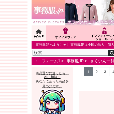
オフィスウェア・ユニフ
インフォメーシ
HOME
オフィスウェア
ショールーム
事務服JPへようこそ！ 事務服JPは全国の法人・
ユニフォーム1 >
事務服JP
>
さくいん一
1
2
3
商品選びに迷ったら、
AIに相談！
あなたに合った商品を
見つけます。