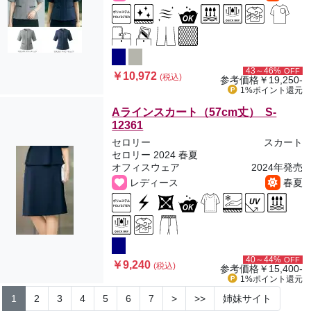
43～46%
OFF
￥10,972
(税込)
参考価格
￥19,250-
1%ポイント
還元
Aラインスカート（57cm丈） S-
12361
セロリー
スカート
セロリー 2024 春夏
オフィスウェア
2024年発売
レディース
春夏
40～44%
OFF
￥9,240
(税込)
参考価格
￥15,400-
1%ポイント
還元
1
2
3
4
5
6
7
>
>>
姉妹サイト