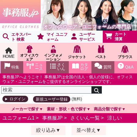
オフィスウェア・ユニフォームの専門店
カート
エキスパー
マイ ユニフ
ユーザー
清算
ト 検索
ォーム
サービス
オフィスウ
インフォメ
HOME
ジャケット
ベスト
ブラウス
ェア
ーション
ショールー
ニュ
さく
カタ
特集
質問
Q&A
ム
ース
いん
ログ
事務服JPへようこそ！ 事務服JPは全国の法人・個人の皆様に、オフィス
ウェア・ユニフォームをご提供するオンラインショップです。
(無料)
ログイン
新規ユーザー登録
メーカーで探す
素材・形状・色で探す
商品分類で探す
ユニフォーム1 >
事務服JP
>
さくいん一覧
>
涼しい
絞り込み
並べ替え