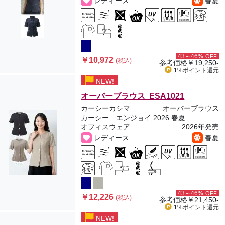
レディース
春夏
43～46%
OFF
￥10,972
(税込)
参考価格
￥19,250-
1%ポイント
還元
NEW!
オーバーブラウス ESA1021
カーシーカシマ
オーバーブラウス
カーシー エンジョイ 2026 春夏
オフィスウェア
2026年発売
レディース
春夏
43～46%
OFF
￥12,226
(税込)
参考価格
￥21,450-
1%ポイント
還元
NEW!