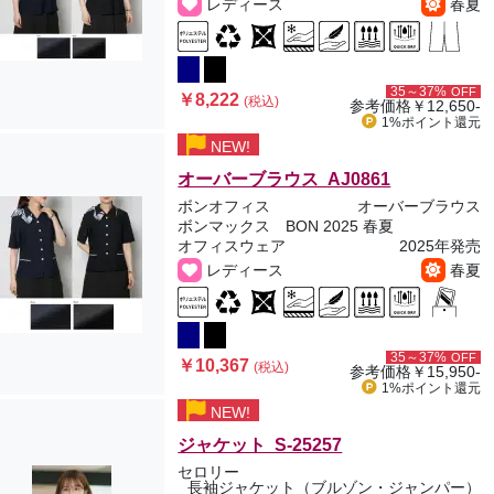
レディース
春夏
35～37%
OFF
￥8,222
(税込)
参考価格
￥12,650-
1%ポイント
還元
NEW!
オーバーブラウス AJ0861
ボンオフィス
オーバーブラウス
ボンマックス BON 2025 春夏
オフィスウェア
2025年発売
レディース
春夏
35～37%
OFF
￥10,367
(税込)
参考価格
￥15,950-
1%ポイント
還元
NEW!
ジャケット S-25257
セロリー
長袖ジャケット（ブルゾン・ジャンパー）