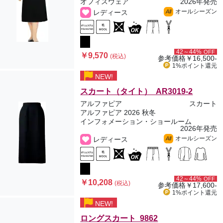
オフィスウェア
2026年発売
オールシーズン
レディース
All
42～44%
OFF
￥9,570
(税込)
参考価格
￥16,500-
1%ポイント
還元
NEW!
スカート（タイト） AR3019-2
アルファピア
スカート
アルファピア 2026 秋冬
インフォメーション・ショールーム
2026年発売
オールシーズン
レディース
All
42～44%
OFF
￥10,208
(税込)
参考価格
￥17,600-
1%ポイント
還元
NEW!
ロングスカート 9862