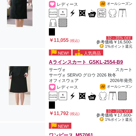
オールシーズン
レディース
All
32～35%
OFF
￥11,055
(税込)
参考価格
￥16,500-
1%ポイント
還元
NEW!
人気商品
Aラインスカート GSKL-2554-B9
サーヴォ
スカート
サーヴォ SERVO グロウ 2026 秋冬
オフィスウェア
2026年発売
オールシーズン
レディース
All
32～35%
OFF
￥11,792
(税込)
参考価格
￥17,600-
1%ポイント
還元
NEW!
ワンピース M57061