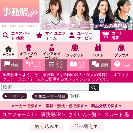
オフィスウェア・ユニフォームの専門店
カート
エキスパー
マイ ユニフ
ユーザー
清算
ト 検索
ォーム
サービス
オフィスウ
インフォメ
HOME
ジャケット
ベスト
ブラウス
ェア
ーション
ショールー
ニュ
さく
カタ
特集
質問
Q&A
ム
ース
いん
ログ
事務服JPへようこそ！ 事務服JPは全国の法人・個人の皆様に、オフィス
ウェア・ユニフォームをご提供するオンラインショップです。
(無料)
ログイン
新規ユーザー登録
メーカーで探す
素材・形状・色で探す
商品分類で探す
ユニフォーム1 >
事務服JP
>
さくいん一覧
>
スカート 黒
絞り込み
並べ替え