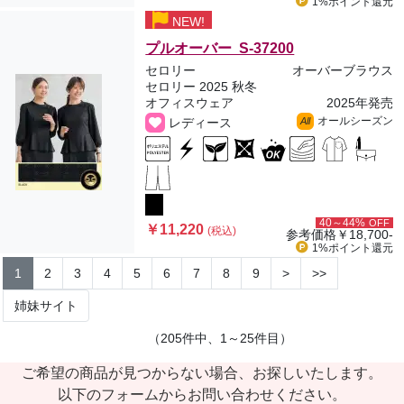
1%ポイント
還元
NEW!
プルオーバー S-37200
セロリー
オーバーブラウス
セロリー 2025 秋冬
オフィスウェア
2025年発売
オールシーズン
レディース
All
40～44%
OFF
￥11,220
(税込)
参考価格
￥18,700-
1%ポイント
還元
1
2
3
4
5
6
7
8
9
>
>>
姉妹サイト
（205件中、1～25件目）
ご希望の商品が見つからない場合、お探しいたします。
以下のフォームからお問い合わせください。