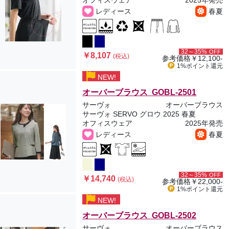
オフィスウェア
2025年発売
レディース
春夏
32～35%
OFF
￥8,107
(税込)
参考価格
￥12,100-
1%ポイント
還元
NEW!
オーバーブラウス GOBL-2501
サーヴォ
オーバーブラウス
サーヴォ SERVO グロウ 2025 春夏
オフィスウェア
2025年発売
レディース
春夏
32～35%
OFF
￥14,740
(税込)
参考価格
￥22,000-
1%ポイント
還元
NEW!
オーバーブラウス GOBL-2502
サーヴォ
オーバーブラウス