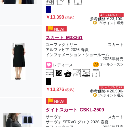
42～44%
OFF
￥13,398
(税込)
参考価格
￥23,100-
1%ポイント
還元
NEW!
スカート M33361
ユーファクトリー
スカート
アルファピア 2026 春夏
インフォメーション・ショールーム
2025年発売
オールシーズン
レディース
All
36～40%
OFF
￥13,376
(税込)
参考価格
￥20,900-
1%ポイント
還元
NEW!
タイトスカート GSKL-2509
サーヴォ
スカート
サーヴォ SERVO グロウ 2026 春夏