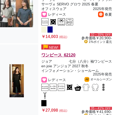
サーヴォ SERVO グロウ 2025 春夏
オフィスウェア
2025年発売
レディース
春夏
32～35%
OFF
￥14,003
(税込)
参考価格
￥20,900-
1%ポイント
還元
NEW!
ワンピース 62120
ジョア
七分（八分）袖ワンピース
en joie アンジョア 2027 秋冬
インフォメーション・ショールーム
2025年発売
オールシーズン
レディース
All
35～41%
OFF
￥27,098
(税込)
参考価格
￥41,690-