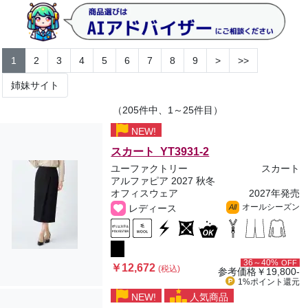
1
2
3
4
5
6
7
8
9
>
>>
姉妹サイト
（205件中、1～25件目）
NEW!
スカート YT3931-2
ユーファクトリー
スカート
アルファピア 2027 秋冬
オフィスウェア
2027年発売
オールシーズン
レディース
All
36～40%
OFF
￥12,672
(税込)
参考価格
￥19,800-
1%ポイント
還元
NEW!
人気商品