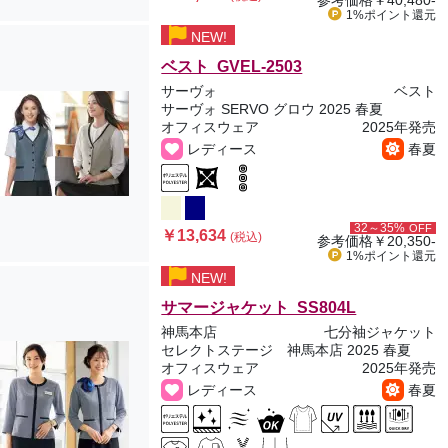
参考価格
￥40,480-
1%ポイント
還元
NEW!
ベスト GVEL-2503
サーヴォ
ベスト
サーヴォ SERVO グロウ 2025 春夏
オフィスウェア
2025年発売
レディース
春夏
32～35%
OFF
￥13,634
(税込)
参考価格
￥20,350-
1%ポイント
還元
NEW!
サマージャケット SS804L
神馬本店
七分袖ジャケット
セレクトステージ 神馬本店 2025 春夏
オフィスウェア
2025年発売
レディース
春夏