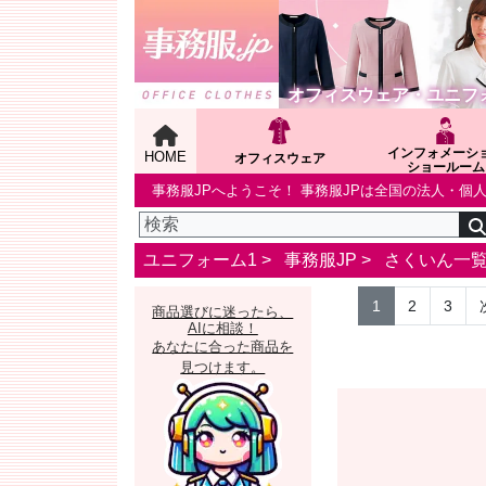
オフィスウェア・ユニフ
インフォメーシ
HOME
オフィスウェア
ショールーム
事務服JPへようこそ！ 事務服JPは全国の法人・
ユニフォーム1 >
事務服JP
>
さくいん一
1
2
3
商品選びに迷ったら、
AIに相談！
あなたに合った商品を
見つけます。