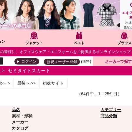
エキ
用途
ォームの専門店
色な
ョン
ジャケット
ベスト
ブラウス
個人の皆様に、オフィスウェア・ユニフォームをご提供するオンラインショップ
(無料)
メーカーで探す
ログイン
新規ユーザー登録
覧
>
セミタイトスカート
次へ
>
最後へ
>>
姉妹サイト
（64件中、1～25件目）
品名
カテゴリー
素材・形状
商品分類
メーカー
カタログ