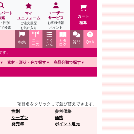
スパート
ユーザー
マイ
カート
検索
サービス
ユニフォーム
精算
・性別
お客様情報
ご注文履歴
どで検索
ポイント
お気に入り
ニュ
さく
カタ
特集
質問
Q&A
ース
いん
ログ
です。
素材・形状・色で探す
商品分類で探す
項目名をクリックして並び替えできます。
性別
参考価格
シーズン
価格
発売年
ポイント還元