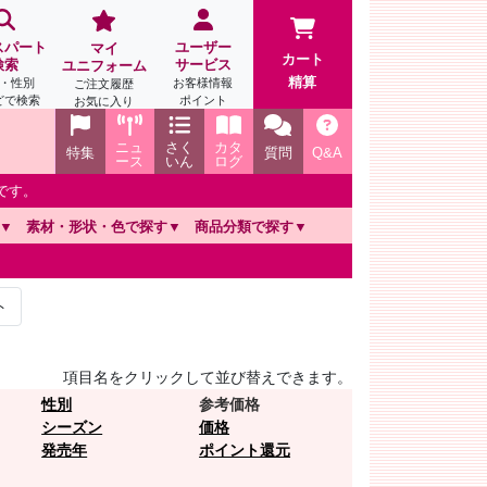
スパート
ユーザー
マイ
カート
検索
サービス
ユニフォーム
精算
・性別
お客様情報
ご注文履歴
どで検索
ポイント
お気に入り
ニュ
さく
カタ
特集
質問
Q&A
ース
いん
ログ
です。
素材・形状・色で探す
商品分類で探す
ト
項目名をクリックして並び替えできます。
性別
参考価格
シーズン
価格
発売年
ポイント還元