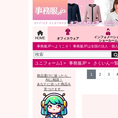
オフィスウェア・ユニフ
インフォメーシ
HOME
オフィスウェア
ショールーム
事務服JPへようこそ！ 事務服JPは全国の法人・
ユニフォーム1 >
事務服JP
>
さくいん一
1
2
3
商品選びに迷ったら、
AIに相談！
あなたに合った商品を
見つけます。