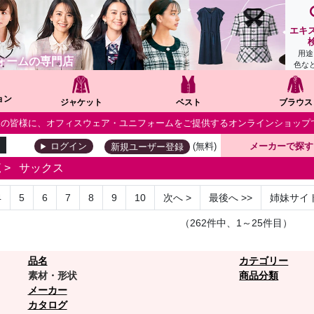
エキ
用途
ォームの専門店
色な
ョン
ジャケット
ベスト
ブラウス
個人の皆様に、オフィスウェア・ユニフォームをご提供するオンラインショップ
(無料)
メーカーで探す
ログイン
新規ユーザー登録
覧
>
サックス
4
5
6
7
8
9
10
次へ
>
最後へ
>>
姉妹サイ
（262件中、1～25件目）
品名
カテゴリー
素材・形状
商品分類
メーカー
カタログ