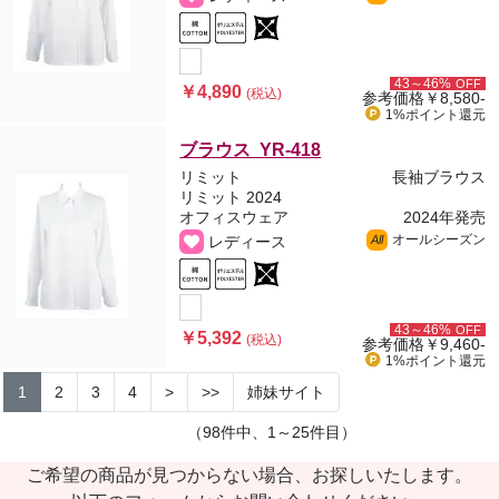
43～46%
OFF
￥4,890
(税込)
参考価格
￥8,580-
1%ポイント
還元
ブラウス YR-418
リミット
長袖ブラウス
リミット 2024
オフィスウェア
2024年発売
オールシーズン
レディース
All
43～46%
OFF
￥5,392
(税込)
参考価格
￥9,460-
1%ポイント
還元
1
2
3
4
>
>>
姉妹サイト
（98件中、1～25件目）
ご希望の商品が見つからない場合、お探しいたします。