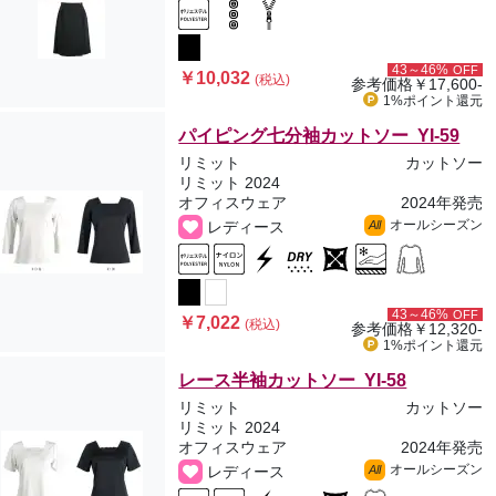
43～46%
OFF
￥10,032
(税込)
参考価格
￥17,600-
1%ポイント
還元
パイピング七分袖カットソー YI-59
リミット
カットソー
リミット 2024
オフィスウェア
2024年発売
オールシーズン
レディース
All
43～46%
OFF
￥7,022
(税込)
参考価格
￥12,320-
1%ポイント
還元
レース半袖カットソー YI-58
リミット
カットソー
リミット 2024
オフィスウェア
2024年発売
オールシーズン
レディース
All