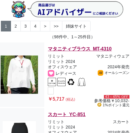
1
2
3
4
>
>>
姉妹サイト
（98件中、1～25件目）
マタニティブラウス MT-4310
リミット
マタニティウェア
リミット 2024
オフィスウェア
2024年発売
オールシーズン
レディース
All
43～45%
OFF
￥5,717
(税込)
参考価格
￥10,032-
1%ポイント
還元
スカート YC-851
リミット
スカート
リミット 2024
オフィスウェア
2024年発売