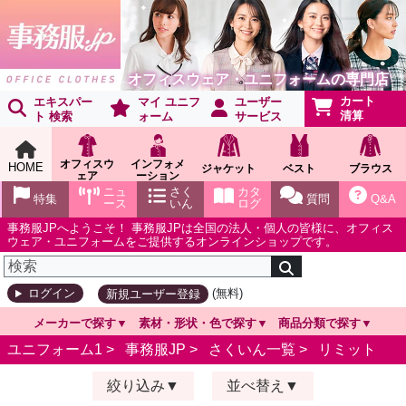
オフィスウェア・ユニフォームの専門店
カート
エキスパー
マイ ユニフ
ユーザー
清算
ト 検索
ォーム
サービス
オフィスウ
インフォメ
HOME
ジャケット
ベスト
ブラウス
ェア
ーション
ショールー
ニュ
さく
カタ
特集
質問
Q&A
ム
ース
いん
ログ
事務服JPへようこそ！ 事務服JPは全国の法人・個人の皆様に、オフィス
ウェア・ユニフォームをご提供するオンラインショップです。
(無料)
ログイン
新規ユーザー登録
メーカーで探す
素材・形状・色で探す
商品分類で探す
ユニフォーム1 >
事務服JP
>
さくいん一覧
>
リミット
絞り込み
並べ替え