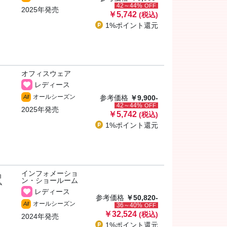
42～44%
OFF
2025年発売
￥5,742
(税込)
1%ポイント
還元
オフィスウェア
レディース
オールシーズン
All
参考価格
￥9,900-
42～44%
OFF
2025年発売
￥5,742
(税込)
1%ポイント
還元
インフォメーショ
ョ
ン・ショールーム
ム
レディース
参考価格
￥50,820-
オールシーズン
All
36～40%
OFF
￥32,524
(税込)
2024年発売
1%ポイント
還元