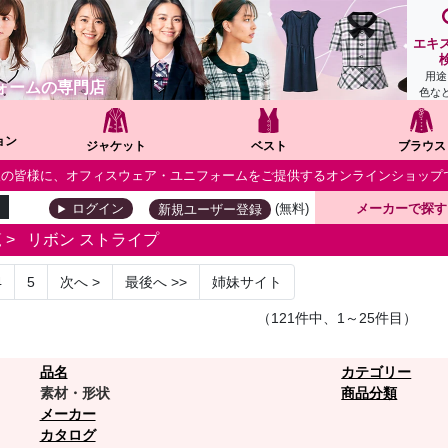
エキ
用途
ォームの専門店
色な
ョン
ジャケット
ベスト
ブラウス
個人の皆様に、オフィスウェア・ユニフォームをご提供するオンラインショップ
(無料)
メーカーで探す
ログイン
新規ユーザー登録
覧
>
リボン ストライプ
4
5
次へ
>
最後へ
>>
姉妹サイト
（121件中、1～25件目）
品名
カテゴリー
素材・形状
商品分類
メーカー
カタログ