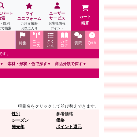
スパート
ユーザー
マイ
カート
検索
サービス
ユニフォーム
精算
・性別
お客様情報
ご注文履歴
どで検索
ポイント
お気に入り
ニュ
さく
カタ
特集
質問
Q&A
ース
いん
ログ
です。
素材・形状・色で探す
商品分類で探す
項目名をクリックして並び替えできます。
性別
参考価格
シーズン
価格
発売年
ポイント還元