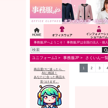
オフィスウェア・ユニフ
インフォメーシ
HOME
オフィスウェア
ショールーム
事務服JPへようこそ！ 事務服JPは全国の法人・
ユニフォーム1 >
事務服JP
>
さくいん一
1
2
3
商品選びに迷ったら、
AIに相談！
あなたに合った商品を
見つけます。