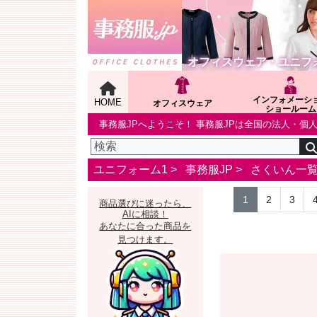
オフィスウェア・ユニフ
インフォメーシ
HOME
オフィスウェア
ショールーム
事務服JPへようこそ！ 事務服JPは全国の法人・
ユニフォーム1 >
事務服JP
>
さくいん一
1
2
3
商品選びに迷ったら、
AIに相談！
あなたに合った商品を
見つけます。