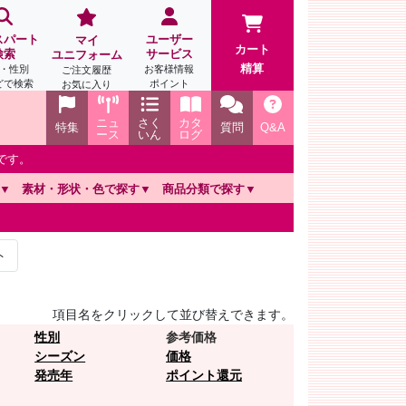
スパート
ユーザー
マイ
カート
検索
サービス
ユニフォーム
精算
・性別
お客様情報
ご注文履歴
どで検索
ポイント
お気に入り
ニュ
さく
カタ
特集
質問
Q&A
ース
いん
ログ
です。
素材・形状・色で探す
商品分類で探す
ト
項目名をクリックして並び替えできます。
性別
参考価格
シーズン
価格
発売年
ポイント還元