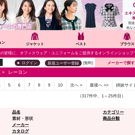
エキ
用途
ォームの専門店
色な
ョン
ジャケット
ベスト
ブラウス
個人の皆様に、オフィスウェア・ユニフォームをご提供するオンラインショップ
(無料)
メーカーで探す
ログイン
新規ユーザー登録
覧
>
レーヨン
4
5
6
7
8
9
10
次へ
>
最後へ
>>
姉妹サイ
（317件中、1～25件目）
品名
カテゴリー
素材・形状
商品分類
メーカー
カタログ