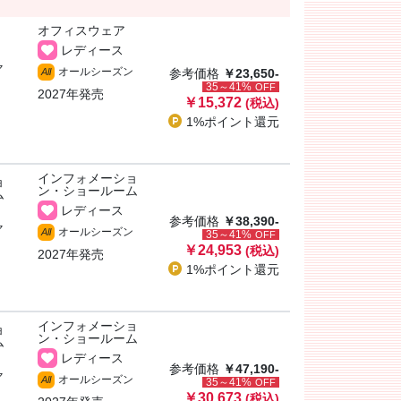
オフィスウェア
レディース
ャ
オールシーズン
All
参考価格
￥23,650-
35～41%
OFF
2027年発売
￥15,372
(税込)
1%ポイント
還元
インフォメーショ
ョ
ン・ショールーム
ム
レディース
参考価格
￥38,390-
ャ
オールシーズン
All
35～41%
OFF
￥24,953
(税込)
2027年発売
1%ポイント
還元
インフォメーショ
ョ
ン・ショールーム
ム
レディース
参考価格
￥47,190-
ャ
オールシーズン
All
35～41%
OFF
￥30,673
(税込)