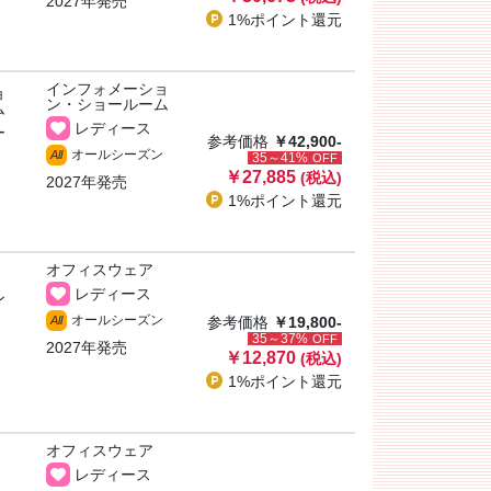
2027年発売
1%ポイント
還元
インフォメーショ
ョ
ン・ショールーム
ム
レディース
ー
参考価格
￥42,900-
オールシーズン
All
35～41%
OFF
￥27,885
(税込)
2027年発売
1%ポイント
還元
オフィスウェア
レディース
ン
オールシーズン
All
参考価格
￥19,800-
35～37%
OFF
2027年発売
￥12,870
(税込)
1%ポイント
還元
オフィスウェア
レディース