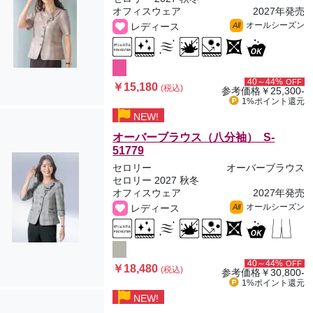
オフィスウェア
2027年発売
オールシーズン
レディース
All
40～44%
OFF
￥15,180
(税込)
参考価格
￥25,300-
1%ポイント
還元
NEW!
オーバーブラウス（八分袖） S-
51779
セロリー
オーバーブラウス
セロリー 2027 秋冬
オフィスウェア
2027年発売
オールシーズン
レディース
All
40～44%
OFF
￥18,480
(税込)
参考価格
￥30,800-
1%ポイント
還元
NEW!