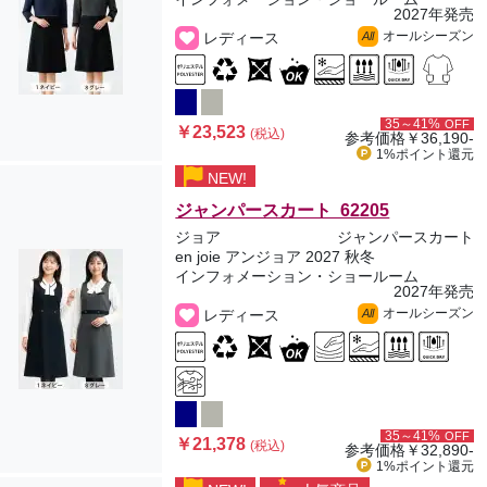
2027年発売
オールシーズン
レディース
All
35～41%
OFF
￥23,523
(税込)
参考価格
￥36,190-
1%ポイント
還元
NEW!
ジャンパースカート 62205
ジョア
ジャンパースカート
en joie アンジョア 2027 秋冬
インフォメーション・ショールーム
2027年発売
オールシーズン
レディース
All
35～41%
OFF
￥21,378
(税込)
参考価格
￥32,890-
1%ポイント
還元