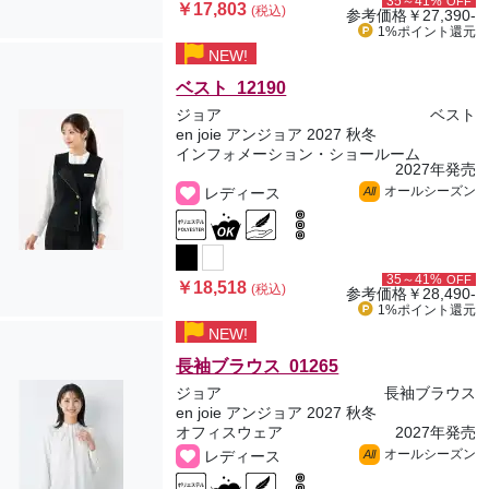
35～41%
OFF
￥17,803
(税込)
参考価格
￥27,390-
1%ポイント
還元
NEW!
ベスト 12190
ジョア
ベスト
en joie アンジョア 2027 秋冬
インフォメーション・ショールーム
2027年発売
オールシーズン
レディース
All
35～41%
OFF
￥18,518
(税込)
参考価格
￥28,490-
1%ポイント
還元
NEW!
長袖ブラウス 01265
ジョア
長袖ブラウス
en joie アンジョア 2027 秋冬
オフィスウェア
2027年発売
オールシーズン
レディース
All