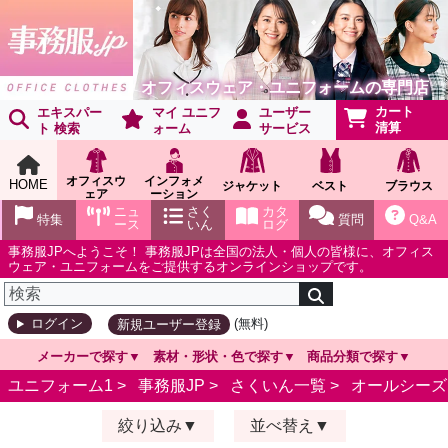
オフィスウェア・ユニフォームの専門店
カート
エキスパー
マイ ユニフ
ユーザー
清算
ト 検索
ォーム
サービス
オフィスウ
インフォメ
HOME
ジャケット
ベスト
ブラウス
ェア
ーション
ショールー
ニュ
さく
カタ
特集
質問
Q&A
ム
ース
いん
ログ
事務服JPへようこそ！ 事務服JPは全国の法人・個人の皆様に、オフィス
ウェア・ユニフォームをご提供するオンラインショップです。
(無料)
ログイン
新規ユーザー登録
メーカーで探す
素材・形状・色で探す
商品分類で探す
ユニフォーム1 >
事務服JP
>
さくいん一覧
>
オールシーズ
絞り込み
並べ替え