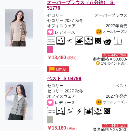
オーバーブラウス（八分袖） S-
51776
セロリー
オーバーブラウス
セロリー 2027 秋冬
オフィスウェア
2027年発売
オールシーズン
レディース
All
40～44%
OFF
￥18,480
(税込)
参考価格
￥30,800-
1%ポイント
還元
NEW!
ベスト S-04799
セロリー
ベスト
セロリー 2027 秋冬
オフィスウェア
2027年発売
オールシーズン
レディース
All
40～44%
OFF
￥15,180
(税込)
参考価格
￥25,300-