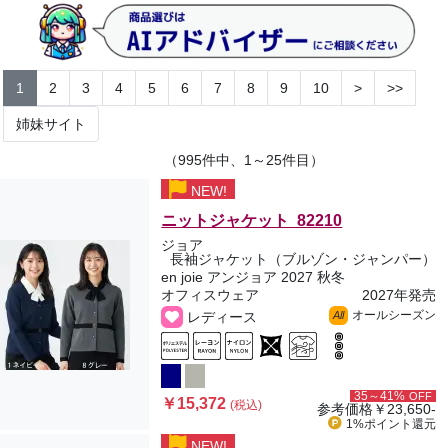
1
2
3
4
5
6
7
8
9
10
>
>>
姉妹サイト
（995件中、1～25件目）
NEW!
ニットジャケット 82210
ジョア
長袖ジャケット（ブルゾン・ジャンパー）
en joie アンジョア 2027 秋冬
オフィスウェア
2027年発売
オールシーズン
レディース
All
35～41%
OFF
￥15,372
(税込)
参考価格
￥23,650-
1%ポイント
還元
NEW!