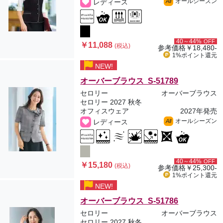
オールシーズン
レディース
All
40～44%
OFF
￥11,088
(税込)
参考価格
￥18,480-
1%ポイント
還元
NEW!
オーバーブラウス S-51789
セロリー
オーバーブラウス
セロリー 2027 秋冬
オフィスウェア
2027年発売
オールシーズン
レディース
All
40～44%
OFF
￥15,180
(税込)
参考価格
￥25,300-
1%ポイント
還元
NEW!
オーバーブラウス S-51786
セロリー
オーバーブラウス
セロリー 2027 秋冬