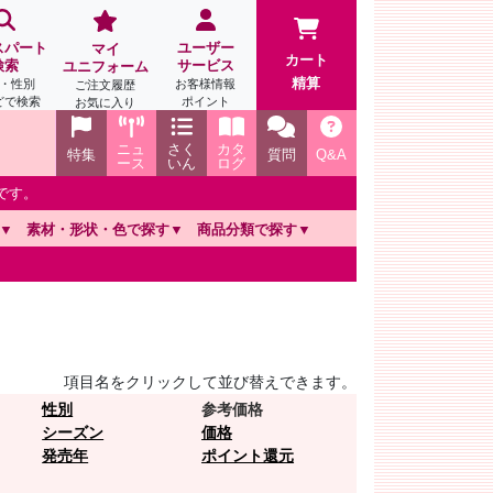
スパート
ユーザー
マイ
カート
検索
サービス
ユニフォーム
精算
・性別
お客様情報
ご注文履歴
どで検索
ポイント
お気に入り
ニュ
さく
カタ
特集
質問
Q&A
ース
いん
ログ
です。
素材・形状・色で探す
商品分類で探す
項目名をクリックして並び替えできます。
性別
参考価格
シーズン
価格
発売年
ポイント還元