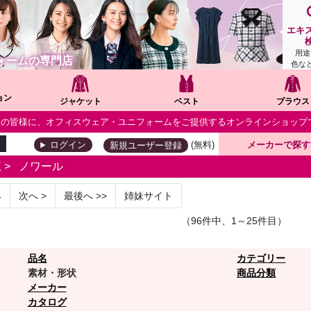
エキ
用途
ォームの専門店
色な
ョン
ジャケット
ベスト
ブラウス
個人の皆様に、オフィスウェア・ユニフォームをご提供するオンラインショップ
(無料)
メーカーで探す
ログイン
新規ユーザー登録
覧
>
ノワール
4
次へ
>
最後へ
>>
姉妹サイト
（96件中、1～25件目）
品名
カテゴリー
素材・形状
商品分類
メーカー
カタログ