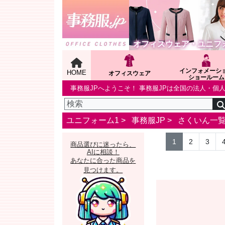
オフィスウェア・ユニフ
インフォメーシ
HOME
オフィスウェア
ショールーム
事務服JPへようこそ！ 事務服JPは全国の法人・
ユニフォーム1 >
事務服JP
>
さくいん一
1
2
3
商品選びに迷ったら、
AIに相談！
あなたに合った商品を
見つけます。