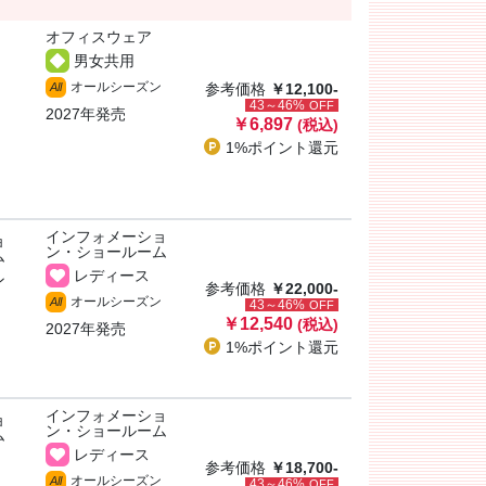
オフィスウェア
男女共用
オールシーズン
All
参考価格
￥12,100-
43～46%
OFF
2027年発売
￥6,897
(税込)
1%ポイント
還元
インフォメーショ
ョ
ン・ショールーム
ム
レディース
ン
参考価格
￥22,000-
オールシーズン
All
43～46%
OFF
￥12,540
(税込)
2027年発売
1%ポイント
還元
インフォメーショ
ョ
ン・ショールーム
ム
レディース
参考価格
￥18,700-
オールシーズン
All
43～46%
OFF