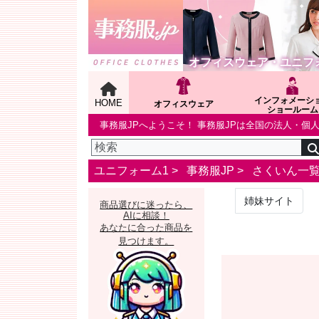
オフィスウェア・ユニフ
インフォメーシ
HOME
オフィスウェア
ショールーム
事務服JPへようこそ！ 事務服JPは全国の法人・
ユニフォーム1 >
事務服JP
>
さくいん一
姉妹サイト
商品選びに迷ったら、
AIに相談！
あなたに合った商品を
見つけます。