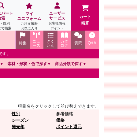
スパート
ユーザー
マイ
カート
検索
サービス
ユニフォーム
精算
・性別
お客様情報
ご注文履歴
どで検索
ポイント
お気に入り
ニュ
さく
カタ
特集
質問
Q&A
ース
いん
ログ
です。
素材・形状・色で探す
商品分類で探す
項目名をクリックして並び替えできます。
性別
参考価格
シーズン
価格
発売年
ポイント還元