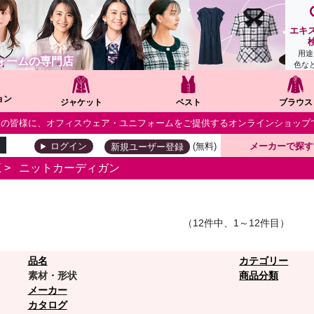
エキ
用途
ォームの専門店
色な
ョン
ジャケット
ベスト
ブラウス
個人の皆様に、オフィスウェア・ユニフォームをご提供するオンラインショップ
(無料)
メーカーで探す
ログイン
新規ユーザー登録
覧
>
ニットカーディガン
（12件中、1～12件目）
品名
カテゴリー
素材・形状
商品分類
メーカー
カタログ