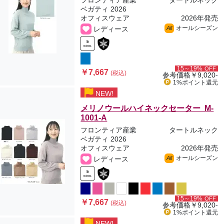
フロンティア産業
タートルネック
ベガティ 2026
オフィスウェア
2026年発売
オールシーズン
レディース
All
15～19%
OFF
￥7,667
(税込)
参考価格
￥9,020-
1%ポイント
還元
NEW!
メリノウールハイネックセーター M-
1001-A
フロンティア産業
タートルネック
ベガティ 2026
オフィスウェア
2026年発売
オールシーズン
レディース
All
15～19%
OFF
￥7,667
(税込)
参考価格
￥9,020-
1%ポイント
還元
NEW!