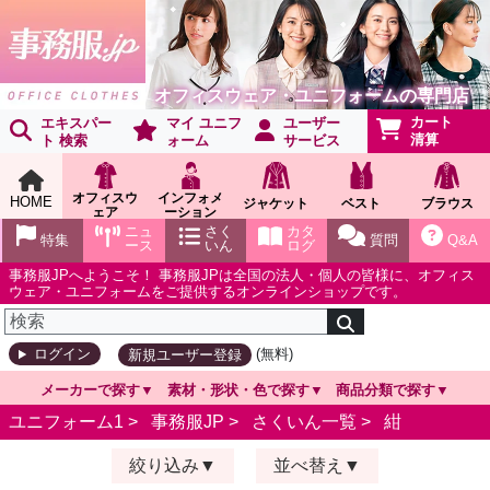
オフィスウェア・ユニフォームの専門店
カート
エキスパー
マイ ユニフ
ユーザー
清算
ト 検索
ォーム
サービス
オフィスウ
インフォメ
HOME
ジャケット
ベスト
ブラウス
ェア
ーション
ショールー
ニュ
さく
カタ
特集
質問
Q&A
ム
ース
いん
ログ
事務服JPへようこそ！ 事務服JPは全国の法人・個人の皆様に、オフィス
ウェア・ユニフォームをご提供するオンラインショップです。
(無料)
ログイン
新規ユーザー登録
メーカーで探す
素材・形状・色で探す
商品分類で探す
ユニフォーム1 >
事務服JP
>
さくいん一覧
>
紺
絞り込み
並べ替え