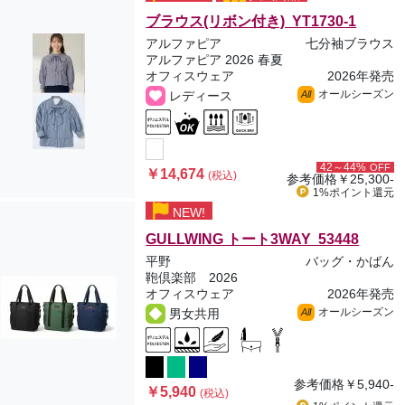
ブラウス(リボン付き) YT1730-1
アルファピア
七分袖ブラウス
アルファピア 2026 春夏
オフィスウェア
2026年発売
オールシーズン
レディース
All
42～44%
OFF
￥14,674
(税込)
参考価格
￥25,300-
1%ポイント
還元
NEW!
GULLWING トート3WAY 53448
平野
バッグ・かばん
鞄倶楽部 2026
オフィスウェア
2026年発売
オールシーズン
男女共用
All
参考価格
￥5,940-
￥5,940
(税込)