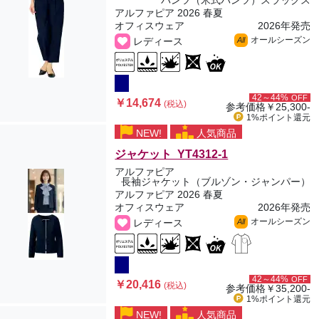
パンツ（米式パンツ）スラックス
アルファピア 2026 春夏
オフィスウェア
2026年発売
オールシーズン
レディース
All
42～44%
OFF
￥14,674
(税込)
参考価格
￥25,300-
1%ポイント
還元
NEW!
人気商品
ジャケット YT4312-1
アルファピア
長袖ジャケット（ブルゾン・ジャンパー）
アルファピア 2026 春夏
オフィスウェア
2026年発売
オールシーズン
レディース
All
42～44%
OFF
￥20,416
(税込)
参考価格
￥35,200-
1%ポイント
還元
NEW!
人気商品