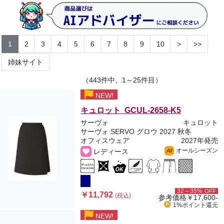
1
2
3
4
5
6
7
8
9
10
>
>>
姉妹サイト
（443件中、1～25件目）
NEW!
キュロット GCUL-2658-K5
サーヴォ
キュロット
サーヴォ SERVO グロウ 2027 秋冬
オフィスウェア
2027年発売
オールシーズン
レディース
All
32～35%
OFF
￥11,792
(税込)
参考価格
￥17,600-
1%ポイント
還元
NEW!