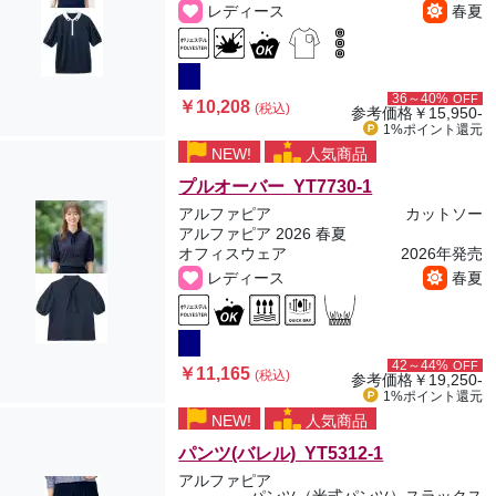
レディース
春夏
36～40%
OFF
￥10,208
(税込)
参考価格
￥15,950-
1%ポイント
還元
NEW!
人気商品
プルオーバー YT7730-1
アルファピア
カットソー
アルファピア 2026 春夏
オフィスウェア
2026年発売
レディース
春夏
42～44%
OFF
￥11,165
(税込)
参考価格
￥19,250-
1%ポイント
還元
NEW!
人気商品
パンツ(バレル) YT5312-1
アルファピア