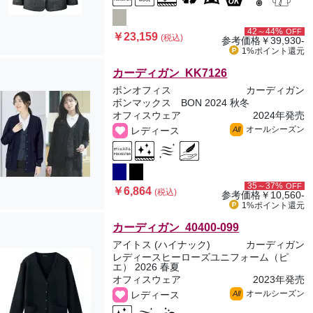
42～44%
OFF
￥23,159
(税込)
参考価格
￥39,930-
1%ポイント
還元
カーディガン KK7126
ボンオフィス
カーディガン
ボンマックス BON 2024 秋冬
オフィスウェア
2024年発売
オールシーズン
レディース
All
35～37%
OFF
￥6,864
(税込)
参考価格
￥10,560-
1%ポイント
還元
カーディガン 40400-099
アイトス (ハイナック)
カーディガン
レディースヒーローズユニフォーム（ピ
エ） 2026 春夏
オフィスウェア
2023年発売
オールシーズン
レディース
All