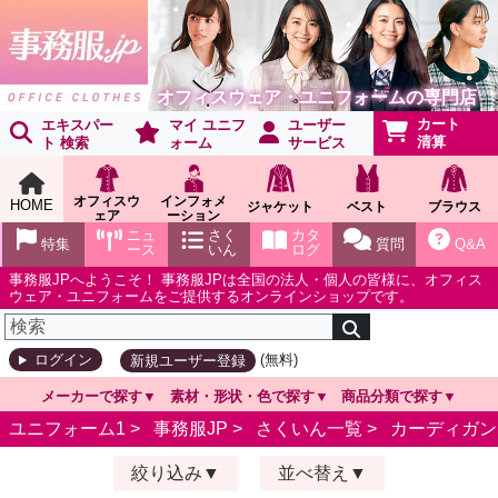
オフィスウェア・ユニフォームの専門店
カート
エキスパー
マイ ユニフ
ユーザー
清算
ト 検索
ォーム
サービス
オフィスウ
インフォメ
HOME
ジャケット
ベスト
ブラウス
ェア
ーション
ショールー
ニュ
さく
カタ
特集
質問
Q&A
ム
ース
いん
ログ
事務服JPへようこそ！ 事務服JPは全国の法人・個人の皆様に、オフィス
ウェア・ユニフォームをご提供するオンラインショップです。
(無料)
ログイン
新規ユーザー登録
メーカーで探す
素材・形状・色で探す
商品分類で探す
ユニフォーム1 >
事務服JP
>
さくいん一覧
>
カーディガン
絞り込み
並べ替え