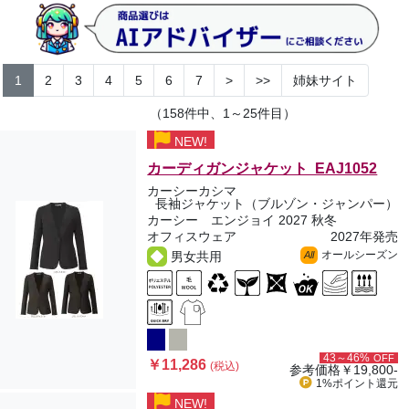
1
2
3
4
5
6
7
>
>>
姉妹サイト
（158件中、1～25件目）
NEW!
カーディガンジャケット EAJ1052
カーシーカシマ
長袖ジャケット（ブルゾン・ジャンパー）
カーシー エンジョイ 2027 秋冬
オフィスウェア
2027年発売
オールシーズン
男女共用
All
43～46%
OFF
￥11,286
(税込)
参考価格
￥19,800-
1%ポイント
還元
NEW!