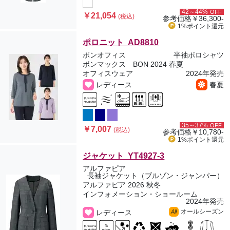
42～44%
OFF
￥21,054
(税込)
参考価格
￥36,300-
1%ポイント
還元
ポロニット AD8810
ボンオフィス
半袖ポロシャツ
ボンマックス BON 2024 春夏
オフィスウェア
2024年発売
レディース
春夏
35～37%
OFF
￥7,007
(税込)
参考価格
￥10,780-
1%ポイント
還元
ジャケット YT4927-3
アルファピア
長袖ジャケット（ブルゾン・ジャンパー）
アルファピア 2026 秋冬
インフォメーション・ショールーム
2024年発売
オールシーズン
レディース
All