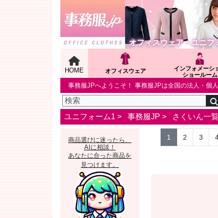
オフィスウェア・ユニフ
インフォメーシ
HOME
オフィスウェア
ショールーム
事務服JPへようこそ！ 事務服JPは全国の法人・
ユニフォーム1 >
事務服JP
>
さくいん一
1
2
3
商品選びに迷ったら、
AIに相談！
あなたに合った商品を
見つけます。