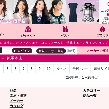
エキ
用途
ォームの専門店
色な
ョン
ジャケット
ベスト
ブラウス
個人の皆様に、オフィスウェア・ユニフォームをご提供するオンラインショップ
(無料)
メーカーで探す
ログイン
新規ユーザー登録
覧
>
神馬本店
4
5
6
7
8
9
10
次へ
>
最後へ
>>
姉妹サイ
（258件中、1～25件目）
品名
カテゴリー
素材・形状
商品分類
メーカー
カタログ