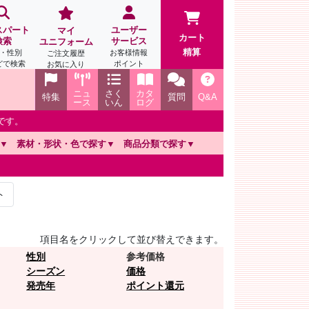
スパート
ユーザー
マイ
カート
検索
サービス
ユニフォーム
精算
・性別
お客様情報
ご注文履歴
どで検索
ポイント
お気に入り
ニュ
さく
カタ
特集
質問
Q&A
ース
いん
ログ
です。
素材・形状・色で探す
商品分類で探す
ト
項目名をクリックして並び替えできます。
性別
参考価格
シーズン
価格
発売年
ポイント還元