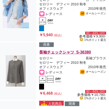
セロリー デフィー 2010 秋冬
オフィスウェア
2010年発売
オールシーズン
レディース
All
40～44%
OFF
￥5,940
(税込)
参考価格
￥9,900-
1%ポイント
還元
廃番
長袖チェックシャツ S-36380
セロリー
長袖ブラウス
セロリー デフィー 2010 秋冬
オフィスウェア
2010年発売
オールシーズン
レディース
All
40～44%
OFF
￥6,468
(税込)
参考価格
￥10,780-
1%ポイント
還元
人気商品
廃番