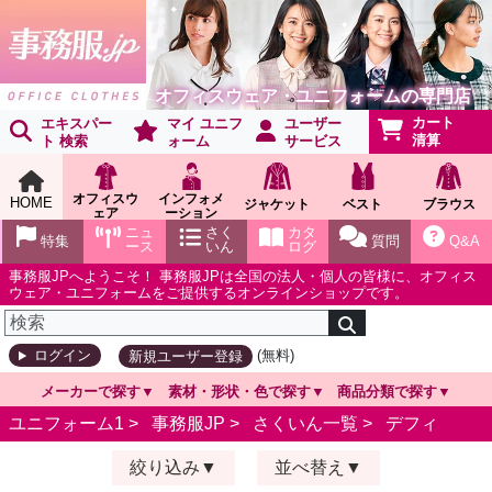
オフィスウェア・ユニフォームの専門店
カート
エキスパー
マイ ユニフ
ユーザー
清算
ト 検索
ォーム
サービス
オフィスウ
インフォメ
HOME
ジャケット
ベスト
ブラウス
ェア
ーション
ショールー
ニュ
さく
カタ
特集
質問
Q&A
ム
ース
いん
ログ
事務服JPへようこそ！ 事務服JPは全国の法人・個人の皆様に、オフィス
ウェア・ユニフォームをご提供するオンラインショップです。
(無料)
ログイン
新規ユーザー登録
メーカーで探す
素材・形状・色で探す
商品分類で探す
ユニフォーム1 >
事務服JP
>
さくいん一覧
>
デフィ
絞り込み
並べ替え