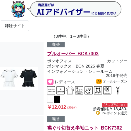
姉妹サイト
（3件中、1～3件目）
廃番
プルオーバー BCK7303
ボンオフィス
カットソー
ボンマックス BON 2025 春夏
インフォメーション・ショールーム
2018年発売
オールシーズン
レディース
All
35～37%
OFF
￥12,012
(税込)
参考価格
￥18,480-
1%ポイント
還元
廃番
襟ぐり切替え半袖ニット BCK7302