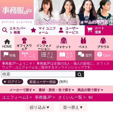
オフィスウェア・ユニフォームの専門店
カート
エキスパー
マイ ユニフ
ユーザー
清算
ト 検索
ォーム
サービス
オフィスウ
インフォメ
HOME
ジャケット
ベスト
ブラウス
ェア
ーション
ショールー
ニュ
さく
カタ
特集
質問
Q&A
ム
ース
いん
ログ
事務服JPへようこそ！ 事務服JPは全国の法人・個人の皆様に、オフィス
ウェア・ユニフォームをご提供するオンラインショップです。
(無料)
ログイン
新規ユーザー登録
メーカーで探す
素材・形状・色で探す
商品分類で探す
ユニフォーム1 >
事務服JP
>
さくいん一覧
>
tei
絞り込み
並べ替え