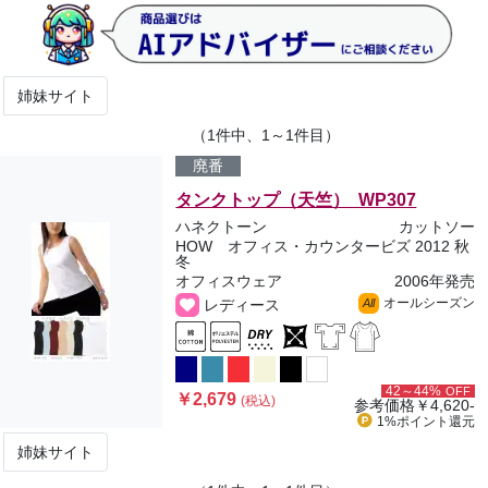
姉妹サイト
（1件中、1～1件目）
廃番
タンクトップ（天竺） WP307
ハネクトーン
カットソー
HOW オフィス・カウンタービズ 2012 秋
冬
オフィスウェア
2006年発売
オールシーズン
レディース
All
42～44%
OFF
￥2,679
(税込)
参考価格
￥4,620-
1%ポイント
還元
姉妹サイト