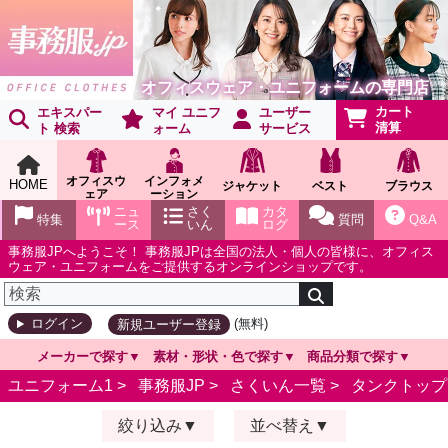
オフィスウェア・ユニフォームの専門店
カート
エキスパー
マイ ユニフ
ユーザー
清算
ト 検索
ォーム
サービス
オフィスウ
インフォメ
HOME
ジャケット
ベスト
ブラウス
ェア
ーション
ショールー
ニュ
さく
カタ
特集
質問
Q&A
ム
ース
いん
ログ
事務服JPへようこそ！ 事務服JPは全国の法人・個人の皆様に、オフィス
ウェア・ユニフォームをご提供するオンラインショップです。
(無料)
ログイン
新規ユーザー登録
メーカーで探す
素材・形状・色で探す
商品分類で探す
ユニフォーム1 >
事務服JP
>
さくいん一覧
>
タンクトップ
絞り込み
並べ替え