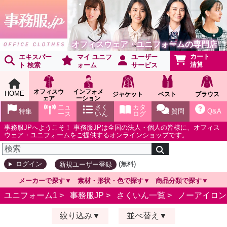
オフィスウェア・ユニフォームの専門店
カート
エキスパー
マイ ユニフ
ユーザー
清算
ト 検索
ォーム
サービス
オフィスウ
インフォメ
HOME
ジャケット
ベスト
ブラウス
ェア
ーション
ショールー
ニュ
さく
カタ
特集
質問
Q&A
ム
ース
いん
ログ
事務服JPへようこそ！ 事務服JPは全国の法人・個人の皆様に、オフィス
ウェア・ユニフォームをご提供するオンラインショップです。
(無料)
ログイン
新規ユーザー登録
メーカーで探す
素材・形状・色で探す
商品分類で探す
ユニフォーム1 >
事務服JP
>
さくいん一覧
>
ノーアイロン
絞り込み
並べ替え