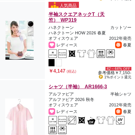
人気商品
半袖スクエアネックT（天
竺） WP319
ハネクトーン
カットソー
ハネクトーン HOW 2026 春夏
オフィスウェア
2012年発売
レディース
春夏
42～44%
OFF
￥4,147
(税込)
参考価格
￥7,150-
1%ポイント
還元
シャツ（半袖） AR1666-3
アルファピア
半袖シャツ
アルファピア 2026 秋冬
オフィスウェア
2012年発売
レディース
春夏