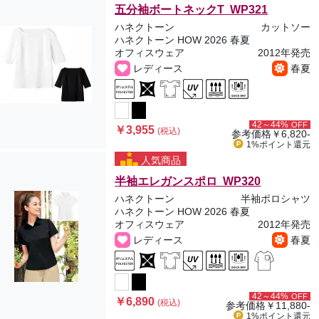
五分袖ボートネックT WP321
ハネクトーン
カットソー
ハネクトーン HOW 2026 春夏
オフィスウェア
2012年発売
レディース
春夏
42～44%
OFF
￥3,955
(税込)
参考価格
￥6,820-
1%ポイント
還元
人気商品
半袖エレガンスポロ WP320
ハネクトーン
半袖ポロシャツ
ハネクトーン HOW 2026 春夏
オフィスウェア
2012年発売
レディース
春夏
42～44%
OFF
￥6,890
(税込)
参考価格
￥11,880-
1%ポイント
還元