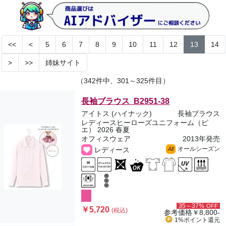
<<
<
5
6
7
8
9
10
11
12
13
14
>
>>
姉妹サイト
（342件中、301～325件目）
長袖ブラウス B2951-38
アイトス (ハイナック)
長袖ブラウス
レディースヒーローズユニフォーム（ピ
エ） 2026 春夏
オフィスウェア
2013年発売
オールシーズン
レディース
All
35～37%
OFF
￥5,720
(税込)
参考価格
￥8,800-
1%ポイント
還元