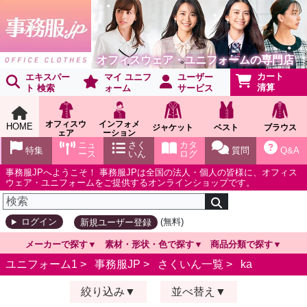
オフィスウェア・ユニフォームの専門店
カート
エキスパー
マイ ユニフ
ユーザー
清算
ト 検索
ォーム
サービス
オフィスウ
インフォメ
HOME
ジャケット
ベスト
ブラウス
ェア
ーション
ショールー
ニュ
さく
カタ
特集
質問
Q&A
ム
ース
いん
ログ
事務服JPへようこそ！ 事務服JPは全国の法人・個人の皆様に、オフィス
ウェア・ユニフォームをご提供するオンラインショップです。
(無料)
ログイン
新規ユーザー登録
メーカーで探す
素材・形状・色で探す
商品分類で探す
ユニフォーム1 >
事務服JP
>
さくいん一覧
>
ka
絞り込み
並べ替え