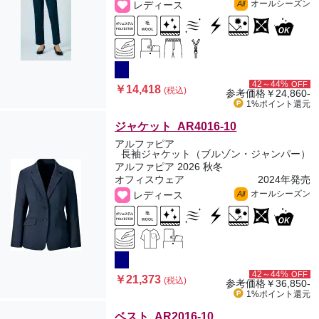
オールシーズン
レディース
All
42～44%
OFF
￥14,418
(税込)
参考価格
￥24,860-
1%ポイント
還元
ジャケット AR4016-10
アルファピア
長袖ジャケット（ブルゾン・ジャンパー）
アルファピア 2026 秋冬
オフィスウェア
2024年発売
オールシーズン
レディース
All
42～44%
OFF
￥21,373
(税込)
参考価格
￥36,850-
1%ポイント
還元
ベスト AR2016-10