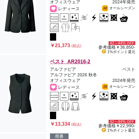
オフィスウェア
2024年発売
オールシーズン
レディース
All
42～44%
OFF
￥21,373
(税込)
参考価格
￥36,850-
1%ポイント
還元
ベスト AR2016-2
アルファピア
ベスト
アルファピア 2026 秋冬
オフィスウェア
2024年発売
オールシーズン
レディース
All
42～44%
OFF
￥13,334
(税込)
参考価格
￥22,990-
1%ポイント
還元
廃番