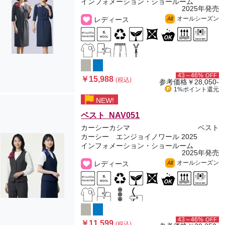
インフォメーション・ショールーム
2025年発売
オールシーズン
レディース
All
43～46%
OFF
￥15,988
(税込)
参考価格
￥28,050-
1%ポイント
還元
NEW!
ベスト NAV051
カーシーカシマ
ベスト
カーシー エンジョイノワール 2025
インフォメーション・ショールーム
2025年発売
オールシーズン
レディース
All
43～46%
OFF
￥11,599
(税込)