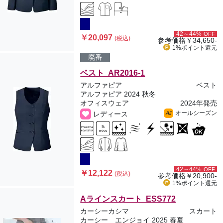
42～44%
OFF
￥20,097
(税込)
参考価格
￥34,650-
1%ポイント
還元
廃番
ベスト AR2016-1
アルファピア
ベスト
アルファピア 2024 秋冬
オフィスウェア
2024年発売
オールシーズン
レディース
All
42～44%
OFF
￥12,122
(税込)
参考価格
￥20,900-
1%ポイント
還元
Aラインスカート ESS772
カーシーカシマ
スカート
カーシー エンジョイ 2025 春夏