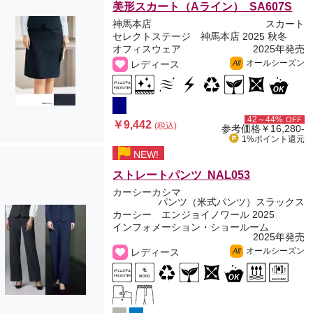
美形スカート（Aライン） SA607S
神馬本店
スカート
セレクトステージ 神馬本店 2025 秋冬
オフィスウェア
2025年発売
オールシーズン
レディース
All
42～44%
OFF
￥9,442
(税込)
参考価格
￥16,280-
1%ポイント
還元
NEW!
ストレートパンツ NAL053
カーシーカシマ
パンツ（米式パンツ）スラックス
カーシー エンジョイノワール 2025
インフォメーション・ショールーム
2025年発売
オールシーズン
レディース
All