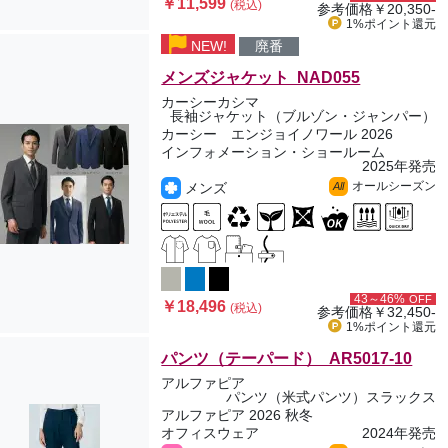
￥11,599
(税込)
参考価格
￥20,350-
1%ポイント
還元
NEW!
廃番
メンズジャケット NAD055
カーシーカシマ
長袖ジャケット（ブルゾン・ジャンパー）
カーシー エンジョイノワール 2026
インフォメーション・ショールーム
2025年発売
オールシーズン
メンズ
All
43～46%
OFF
￥18,496
(税込)
参考価格
￥32,450-
1%ポイント
還元
パンツ（テーパード） AR5017-10
アルファピア
パンツ（米式パンツ）スラックス
アルファピア 2026 秋冬
オフィスウェア
2024年発売