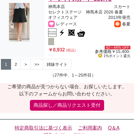
神馬本店
スカート
セレクトステージ 神馬本店 2026 春夏
オフィスウェア
2013年発売
レディース
春夏
42～44%
OFF
￥8,932
(税込)
参考価格
￥15,400-
1%ポイント
還元
1
2
>
>>
姉妹サイト
（27件中、1～25件目）
ご希望の商品が見つからない場合、お探しいたします。
以下のフォームからお問い合わせください。
商品探し／商品リクエスト受付
特定商取引法に基づく表示
ご利用案内
Q＆A