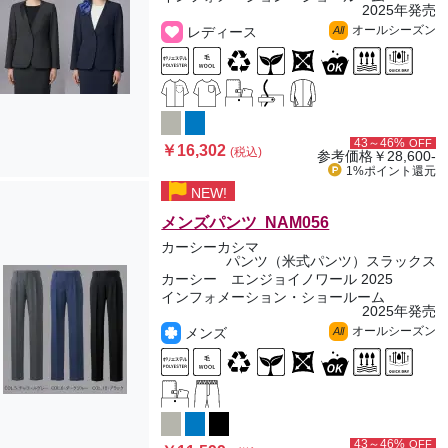
2025年発売
オールシーズン
レディース
All
43～46%
OFF
￥16,302
(税込)
参考価格
￥28,600-
1%ポイント
還元
NEW!
メンズパンツ NAM056
カーシーカシマ
パンツ（米式パンツ）スラックス
カーシー エンジョイノワール 2025
インフォメーション・ショールーム
2025年発売
オールシーズン
メンズ
All
43～46%
OFF