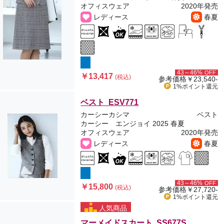
オフィスウェア
2020年発売
レディース
春夏
43～46%
OFF
￥13,417
(税込)
参考価格
￥23,540-
1%ポイント
還元
ベスト ESV771
カーシーカシマ
ベスト
カーシー エンジョイ 2025 春夏
オフィスウェア
2020年発売
レディース
春夏
43～46%
OFF
￥15,800
(税込)
参考価格
￥27,720-
1%ポイント
還元
人気商品
マーメイドスカート SS677S