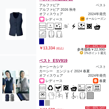
アルファピア
ベスト
アルファピア 2026 秋冬
オフィスウェア
2024年発売
オールシーズン
レディース
All
42～44%
OFF
￥13,334
(税込)
参考価格
￥22,990-
1%ポイント
還元
ベスト ESV919
カーシーカシマ
ベスト
カーシー エンジョイ 2024 春夏
オフィスウェア
2024年発売
レディース
春夏
43～46%
OFF