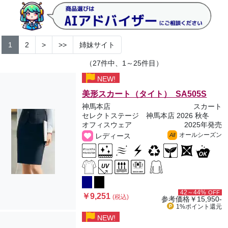
1
2
>
>>
姉妹サイト
（27件中、1～25件目）
NEW!
美形スカート（タイト） SA505S
神馬本店
スカート
セレクトステージ 神馬本店 2026 秋冬
オフィスウェア
2025年発売
オールシーズン
レディース
All
42～44%
OFF
￥9,251
(税込)
参考価格
￥15,950-
1%ポイント
還元
NEW!