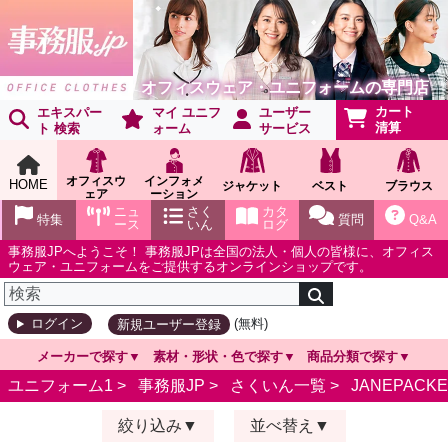
オフィスウェア・ユニフォームの専門店
カート
エキスパー
マイ ユニフ
ユーザー
清算
ト 検索
ォーム
サービス
オフィスウ
インフォメ
HOME
ジャケット
ベスト
ブラウス
ェア
ーション
ショールー
ニュ
さく
カタ
特集
質問
Q&A
ム
ース
いん
ログ
事務服JPへようこそ！ 事務服JPは全国の法人・個人の皆様に、オフィス
ウェア・ユニフォームをご提供するオンラインショップです。
(無料)
ログイン
新規ユーザー登録
メーカーで探す
素材・形状・色で探す
商品分類で探す
ユニフォーム1 >
事務服JP
>
さくいん一覧
>
JANEPACK
絞り込み
並べ替え