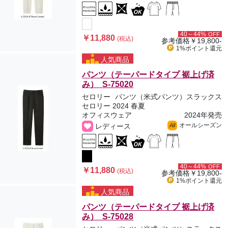
40～44%
OFF
￥11,880
(税込)
参考価格
￥19,800-
1%ポイント
還元
人気商品
パンツ（テーパードタイプ 裾上げ済
み） S-75020
セロリー
パンツ（米式パンツ）スラックス
セロリー 2024 春夏
オフィスウェア
2024年発売
オールシーズン
レディース
All
40～44%
OFF
￥11,880
(税込)
参考価格
￥19,800-
1%ポイント
還元
人気商品
パンツ（テーパードタイプ 裾上げ済
み） S-75028