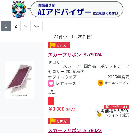
1
2
>
>>
（32件中、1～25件目）
NEW!
スカーフリボン S-79024
セロリー
スカーフ・四角布・ポケットチーフ
セロリー 2025 秋冬
オフィスウェア
2025年発売
オールシーズン
レディース
All
40～44%
OFF
￥3,300
(税込)
参考価格
￥5,500-
1%ポイント
還元
NEW!
スカーフリボン S-79023