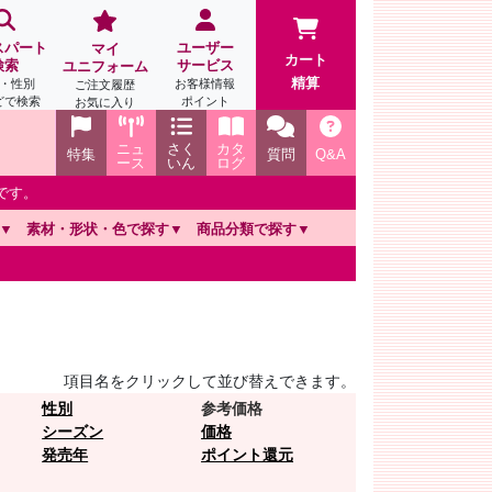
スパート
ユーザー
マイ
カート
検索
サービス
ユニフォーム
精算
・性別
お客様情報
ご注文履歴
どで検索
ポイント
お気に入り
ニュ
さく
カタ
特集
質問
Q&A
ース
いん
ログ
です。
素材・形状・色で探す
商品分類で探す
項目名をクリックして並び替えできます。
性別
参考価格
シーズン
価格
発売年
ポイント還元