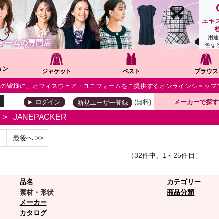
エキ
用途
ォームの専門店
色な
ョン
ジャケット
ベスト
ブラウス
個人の皆様に、オフィスウェア・ユニフォームをご提供するオンラインショップ
(無料)
メーカーで探す
ログイン
新規ユーザー登録
覧
>
JANEPACKER
>
最後へ
>>
（32件中、1～25件目）
品名
カテゴリー
素材・形状
商品分類
メーカー
カタログ