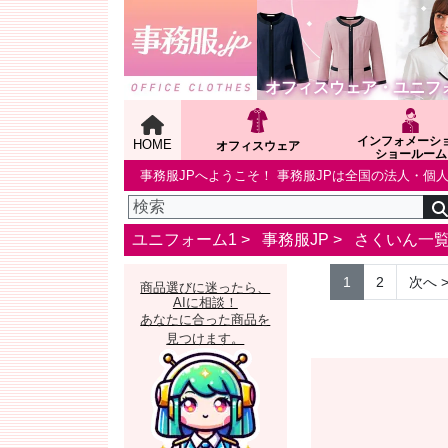
オフィスウェア・ユニフ
インフォメーシ
HOME
オフィスウェア
ショールーム
事務服JPへようこそ！ 事務服JPは全国の法人・
ユニフォーム1 >
事務服JP
>
さくいん一
1
2
次へ
商品選びに迷ったら、
AIに相談！
あなたに合った商品を
見つけます。