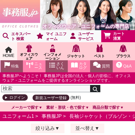
オフィスウェア・ユニフォームの専門店
カート
エキスパー
マイ ユニフ
ユーザー
清算
ト 検索
ォーム
サービス
オフィスウ
インフォメ
HOME
ジャケット
ベスト
ブラウス
ェア
ーション
ショールー
ニュ
さく
カタ
特集
質問
Q&A
ム
ース
いん
ログ
事務服JPへようこそ！ 事務服JPは全国の法人・個人の皆様に、オフィス
ウェア・ユニフォームをご提供するオンラインショップです。
(無料)
ログイン
新規ユーザー登録
メーカーで探す
素材・形状・色で探す
商品分類で探す
ユニフォーム1 >
事務服JP
>
長袖ジャケット（ブルゾン・
絞り込み
並べ替え