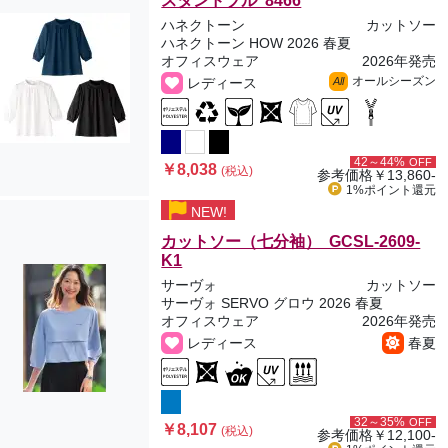
スタンドブル 8466
ハネクトーン
カットソー
ハネクトーン HOW 2026 春夏
オフィスウェア
2026年発売
オールシーズン
レディース
All
42～44%
OFF
￥8,038
(税込)
参考価格
￥13,860-
1%ポイント
還元
NEW!
カットソー（七分袖） GCSL-2609-
K1
サーヴォ
カットソー
サーヴォ SERVO グロウ 2026 春夏
オフィスウェア
2026年発売
レディース
春夏
32～35%
OFF
￥8,107
(税込)
参考価格
￥12,100-