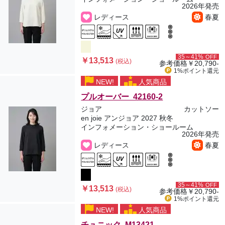
2026年発売
レディース
春夏
35～41%
OFF
￥13,513
(税込)
参考価格
￥20,790-
1%ポイント
還元
NEW!
人気商品
プルオーバー 42160-2
ジョア
カットソー
en joie アンジョア 2027 秋冬
インフォメーション・ショールーム
2026年発売
レディース
春夏
35～41%
OFF
￥13,513
(税込)
参考価格
￥20,790-
1%ポイント
還元
NEW!
人気商品
チュニック M13421