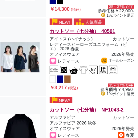
35～37%
OFF
￥14,300
(税込)
参考価格
￥22,000-
1%ポイント
還元
NEW!
人気商品
カットソー（七分袖） 40501
アイトス (ハイナック)
カットソー
レディースヒーローズユニフォーム（ピ
エ） 2026 春夏
オフィスウェア
2026年発売
オールシーズン
レディース
All
35～37%
OFF
￥3,217
(税込)
参考価格
￥4,950-
1%ポイント
還元
NEW!
カットソー（七分袖） NF1043-2
アルファピア
カットソー
アルファピア 2026 秋冬
オフィスウェア
2026年発売
レディース
春夏