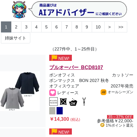
1
2
3
4
5
6
7
8
9
10
>
>>
姉妹サイト
（227件中、1～25件目）
NEW!
プルオーバー BCD8107
ボンオフィス
カットソー
ボンマックス BON 2027 秋冬
オフィスウェア
2027年発売
オールシーズン
レディース
All
35～37%
OFF
￥14,300
(税込)
参考価格
￥22,000-
1%ポイント
還元
NEW!