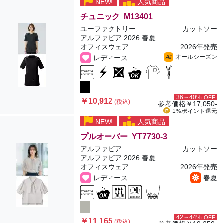
NEW!
人気商品
チュニック M13401
ユーファクトリー
カットソー
アルファピア 2026 春夏
オフィスウェア
2026年発売
オールシーズン
レディース
All
36～40%
OFF
￥10,912
(税込)
参考価格
￥17,050-
1%ポイント
還元
NEW!
人気商品
プルオーバー YT7730-3
アルファピア
カットソー
アルファピア 2026 春夏
オフィスウェア
2026年発売
レディース
春夏
42～44%
OFF
￥11,165
(税込)