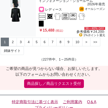
インフォメーション・ショールーム
2026年発売
オールシーズン
レディース
All
36～40%
OFF
￥15,488
(税込)
参考価格
￥24,200-
1%ポイント
還元
1
2
3
4
5
6
7
8
9
10
>
>>
姉妹サイト
（227件中、1～25件目）
ご希望の商品が見つからない場合、お探しいたします。
以下のフォームからお問い合わせください。
商品探し／商品リクエスト受付
特定商取引法に基づく表示
ご利用案内
Q＆A
プライバシーポリシー