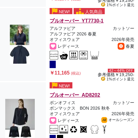
参考価格
￥19,250-
1%ポイント
還元
NEW!
人気商品
プルオーバー YT7730-1
アルファピア
カットソー
アルファピア 2026 春夏
オフィスウェア
2026年発売
レディース
春夏
42～44%
OFF
￥11,165
(税込)
参考価格
￥19,250-
1%ポイント
還元
NEW!
プルオーバー AD8202
ボンオフィス
カットソー
ボンマックス BON 2026 秋冬
オフィスウェア
2026年発売
オールシーズン
レディース
All