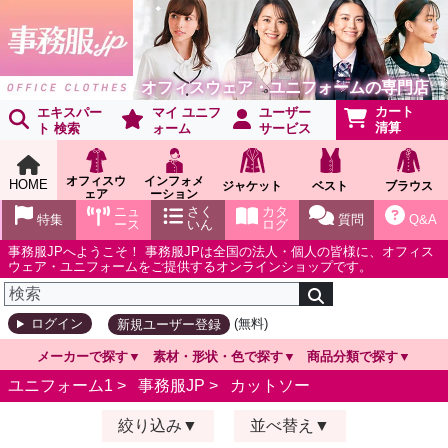
オフィスウェア・ユニフォームの専門店
カート
エキスパー
マイ ユニフ
ユーザー
清算
ト 検索
ォーム
サービス
オフィスウ
インフォメ
HOME
ジャケット
ベスト
ブラウス
ェア
ーション
ショールー
ニュ
さく
カタ
特集
質問
Q&A
ム
ース
いん
ログ
事務服JPへようこそ！ 事務服JPは全国の法人・個人の皆様に、オフィス
ウェア・ユニフォームをご提供するオンラインショップです。
(無料)
ログイン
新規ユーザー登録
メーカーで探す
素材・形状・色で探す
商品分類で探す
ユニフォーム1 >
事務服JP
>
カットソー
絞り込み
並べ替え