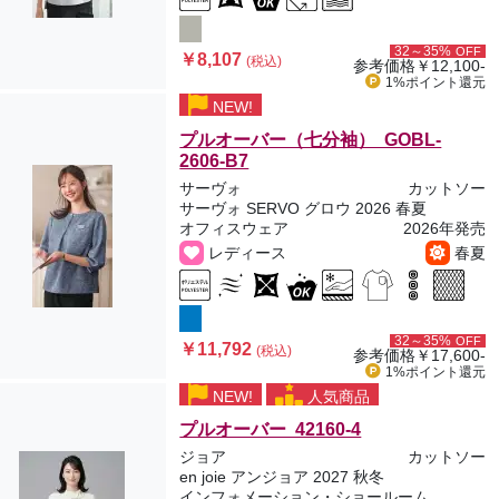
32～35%
OFF
￥8,107
(税込)
参考価格
￥12,100-
1%ポイント
還元
NEW!
プルオーバー（七分袖） GOBL-
2606-B7
サーヴォ
カットソー
サーヴォ SERVO グロウ 2026 春夏
オフィスウェア
2026年発売
レディース
春夏
32～35%
OFF
￥11,792
(税込)
参考価格
￥17,600-
1%ポイント
還元
NEW!
人気商品
プルオーバー 42160-4
ジョア
カットソー
en joie アンジョア 2027 秋冬
インフォメーション・ショールーム