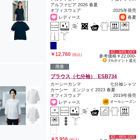
アルファピア 2026 春夏
オフィスウェア
2025年発売
レディース
春夏
42～44%
OFF
￥12,760
(税込)
参考価格
￥22,000-
1%ポイント
還元
廃番
ブラウス（七分袖） ESB734
カーシーカシマ
七分袖シャツ
カーシー エンジョイ 2023 春夏
オフィスウェア
2019年発売
オールシーズン
レディース
All
43～46%
OFF
￥5,956
(税込)