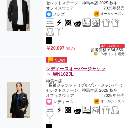
セレクトステージ 神馬本店 2025 秋冬
オフィスウェア
2025年発売
オールシーズン
メンズ
All
42～44%
OFF
￥20,097
(税込)
参考価格
￥34,650-
1%ポイント
還元
NEW!
レディースオーバージャケッ
ト WN102JL
神馬本店
長袖ジャケット（ブルゾン・ジャンパー）
セレクトステージ 神馬本店 2025 秋冬
オフィスウェア
2025年発売
オールシーズン
レディース
All