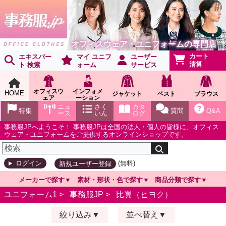
オフィスウェア・ユニフォームの専門店
カート
エキスパー
マイ ユニフ
ユーザー
清算
ト 検索
ォーム
サービス
オフィスウ
インフォメ
HOME
ジャケット
ベスト
ブラウス
ェア
ーション
ショールー
ニュ
さく
カタ
特集
質問
Q&A
ム
ース
いん
ログ
事務服JPへようこそ！ 事務服JPは全国の法人・個人の皆様に、オフィス
ウェア・ユニフォームをご提供するオンラインショップです。
(無料)
ログイン
新規ユーザー登録
メーカーで探す
素材・形状・色で探す
商品分類で探す
ユニフォーム1 >
事務服JP
>
比翼（ヒヨク）
絞り込み
並べ替え