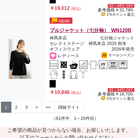
42～44%
OFF
￥19,012
(税込)
参考価格
￥32,780-
1%ポイント
還元
NEW!
プルジャケット（七分袖） WN120B
神馬本店
七分袖ジャケット
セレクトステージ 神馬本店 2026 秋冬
オフィスウェア
2026年発売
オールシーズン
レディース
All
42～44%
OFF
￥10,846
(税込)
参考価格
￥18,700-
1%ポイント
還元
1
2
3
>
>>
姉妹サイト
（61件中、1～25件目）
ご希望の商品が見つからない場合、お探しいたします。
以下のフォームからお問い合わせください。