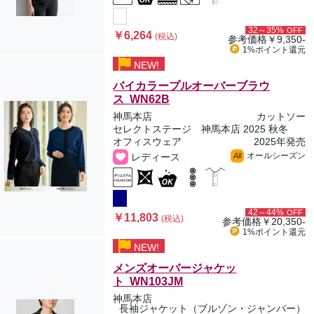
32～35%
OFF
￥6,264
(税込)
参考価格
￥9,350-
1%ポイント
還元
NEW!
バイカラープルオーバーブラウ
ス WN62B
神馬本店
カットソー
セレクトステージ 神馬本店 2025 秋冬
オフィスウェア
2025年発売
オールシーズン
レディース
All
42～44%
OFF
￥11,803
(税込)
参考価格
￥20,350-
1%ポイント
還元
NEW!
メンズオーバージャケッ
ト WN103JM
神馬本店
長袖ジャケット（ブルゾン・ジャンパー）