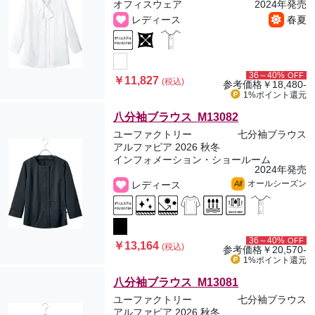
オフィスウェア
2024年発売
レディース
春夏
36～40%
OFF
￥11,827
(税込)
参考価格
￥18,480-
1%ポイント
還元
八分袖ブラウス M13082
ユーファクトリー
七分袖ブラウス
アルファピア 2026 秋冬
インフォメーション・ショールーム
2024年発売
オールシーズン
レディース
All
36～40%
OFF
￥13,164
(税込)
参考価格
￥20,570-
1%ポイント
還元
八分袖ブラウス M13081
ユーファクトリー
七分袖ブラウス
アルファピア 2026 秋冬