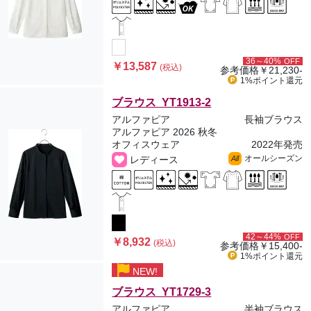
36～40%
OFF
￥13,587
(税込)
参考価格
￥21,230-
1%ポイント
還元
ブラウス YT1913-2
アルファピア
長袖ブラウス
アルファピア 2026 秋冬
オフィスウェア
2022年発売
オールシーズン
レディース
All
42～44%
OFF
￥8,932
(税込)
参考価格
￥15,400-
1%ポイント
還元
NEW!
ブラウス YT1729-3
アルファピア
半袖ブラウス