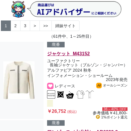
1
2
3
>
>>
姉妹サイト
（61件中、1～25件目）
廃番
ジャケット M43152
ユーファクトリー
長袖ジャケット（ブルゾン・ジャンパー）
アルファピア 2024 秋冬
インフォメーション・ショールーム
2023年発売
オールシーズン
レディース
All
36～40%
OFF
￥26,752
(税込)
参考価格
￥41,800-
1%ポイント
還元
廃番