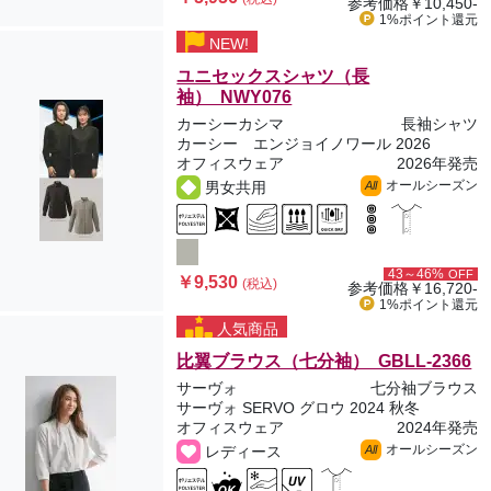
参考価格
￥10,450-
1%ポイント
還元
NEW!
ユニセックスシャツ（長
袖） NWY076
カーシーカシマ
長袖シャツ
カーシー エンジョイノワール 2026
オフィスウェア
2026年発売
オールシーズン
男女共用
All
43～46%
OFF
￥9,530
(税込)
参考価格
￥16,720-
1%ポイント
還元
人気商品
比翼ブラウス（七分袖） GBLL-2366
サーヴォ
七分袖ブラウス
サーヴォ SERVO グロウ 2024 秋冬
オフィスウェア
2024年発売
オールシーズン
レディース
All