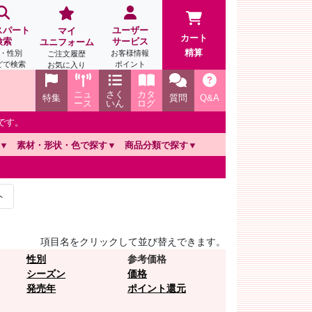
スパート
ユーザー
マイ
カート
検索
サービス
ユニフォーム
精算
・性別
お客様情報
ご注文履歴
どで検索
ポイント
お気に入り
ニュ
さく
カタ
特集
質問
Q&A
ース
いん
ログ
です。
素材・形状・色で探す
商品分類で探す
ト
項目名をクリックして並び替えできます。
性別
参考価格
シーズン
価格
発売年
ポイント還元