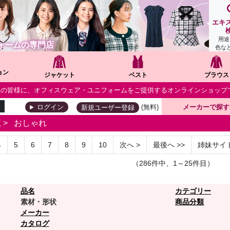
エキ
用途
ォームの専門店
色な
ョン
ジャケット
ベスト
ブラウス
個人の皆様に、オフィスウェア・ユニフォームをご提供するオンラインショップ
(無料)
メーカーで探す
ログイン
新規ユーザー登録
覧
>
おしゃれ
4
5
6
7
8
9
10
次へ
>
最後へ
>>
姉妹サイ
（286件中、1～25件目）
品名
カテゴリー
素材・形状
商品分類
メーカー
カタログ