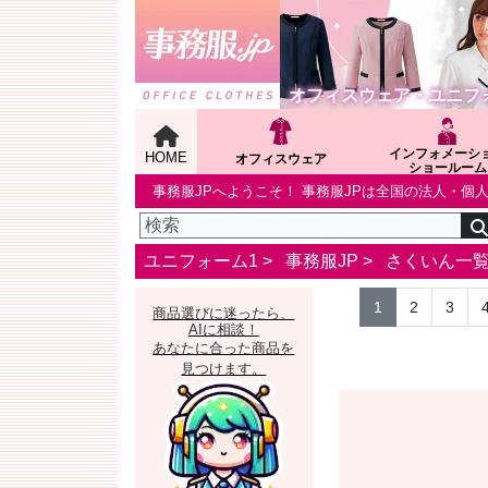
オフィスウェア・ユニフ
インフォメーシ
HOME
オフィスウェア
ショールーム
事務服JPへようこそ！ 事務服JPは全国の法人・
ユニフォーム1 >
事務服JP
>
さくいん一
1
2
3
商品選びに迷ったら、
AIに相談！
あなたに合った商品を
見つけます。