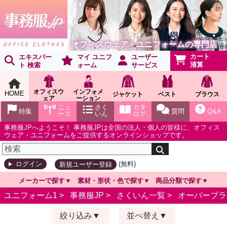
オフィスウェア・ユニフォームの専門店
カート
エキスパー
マイ ユニフ
ユーザー
清算
ト 検索
ォーム
サービス
オフィスウ
インフォメ
HOME
ジャケット
ベスト
ブラウス
ェア
ーション
ショールー
ニュ
さく
カタ
特集
質問
Q&A
ム
ース
いん
ログ
事務服JPへようこそ！ 事務服JPは全国の法人・個人の皆様に、オフィス
ウェア・ユニフォームをご提供するオンラインショップです。
(無料)
ログイン
新規ユーザー登録
メーカーで探す
素材・形状・色で探す
商品分類で探す
ユニフォーム1 >
事務服JP
>
さくいん一覧
>
オーバーブラ
絞り込み
並べ替え