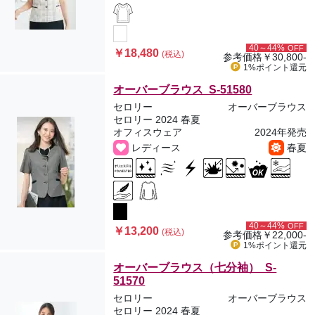
40～44%
OFF
￥18,480
(税込)
参考価格
￥30,800-
1%ポイント
還元
オーバーブラウス S-51580
セロリー
オーバーブラウス
セロリー 2024 春夏
オフィスウェア
2024年発売
レディース
春夏
40～44%
OFF
￥13,200
(税込)
参考価格
￥22,000-
1%ポイント
還元
オーバーブラウス（七分袖） S-
51570
セロリー
オーバーブラウス
セロリー 2024 春夏