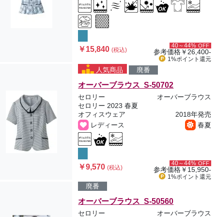
40～44%
OFF
￥15,840
(税込)
参考価格
￥26,400-
1%ポイント
還元
人気商品
廃番
オーバーブラウス S-50702
セロリー
オーバーブラウス
セロリー 2023 春夏
オフィスウェア
2018年発売
レディース
春夏
40～44%
OFF
￥9,570
(税込)
参考価格
￥15,950-
1%ポイント
還元
廃番
オーバーブラウス S-50560
セロリー
オーバーブラウス