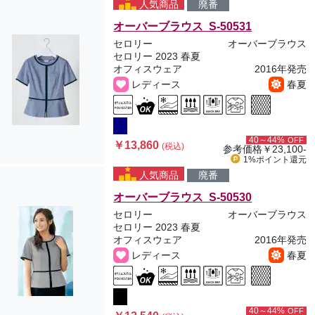
人気商品
廃番
オーバーブラウス S-50531
セロリー
オーバーブラウス
セロリー 2023 春夏
オフィスウェア
2016年発売
レディース
春夏
40～44%
OFF
￥13,860
(税込)
参考価格
￥23,100-
1%ポイント
還元
人気商品
廃番
オーバーブラウス S-50530
セロリー
オーバーブラウス
セロリー 2023 春夏
オフィスウェア
2016年発売
レディース
春夏
40～44%
OFF