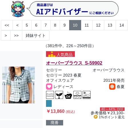
<<
<
5
6
7
8
9
10
11
12
13
14
>
>>
姉妹サイト
（381件中、226～250件目）
人気商品
オーバーブラウス S-59902
セロリー
オーバーブラウス
セロリー 2023 春夏
オフィスウェア
2011年発売
レディース
春夏
40～44%
OFF
￥13,860
(税込)
参考価格
￥23,100-
1%ポイント
還元
廃番