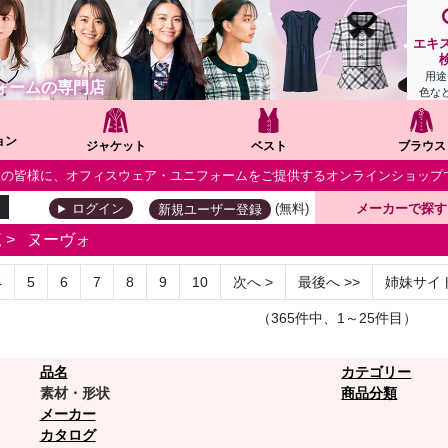
エキ
用途
ォームの専門店
色な
ョン
ジャケット
ベスト
ブラウス
個人の皆様に、オフィスウェア・ユニフォームをご提供するオンラインショップ
(無料)
メーカーで探す
ログイン
新規ユーザー登録
覧
>
ヌーヴォ
4
5
6
7
8
9
10
次へ
>
最後へ
>>
姉妹サイ
（365件中、1～25件目）
品名
カテゴリー
素材・形状
商品分類
メーカー
カタログ