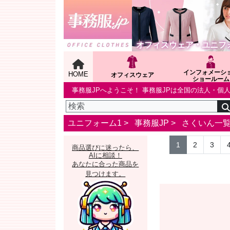
オフィスウェア・ユニフ
インフォメーシ
HOME
オフィスウェア
ショールーム
事務服JPへようこそ！ 事務服JPは全国の法人・
ユニフォーム1 >
事務服JP
>
さくいん一
1
2
3
商品選びに迷ったら、
AIに相談！
あなたに合った商品を
見つけます。