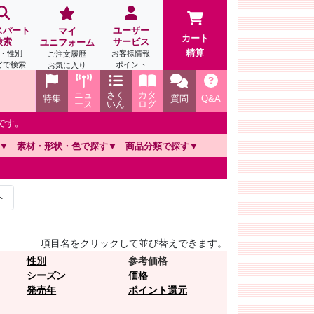
スパート
ユーザー
マイ
カート
検索
サービス
ユニフォーム
精算
・性別
お客様情報
ご注文履歴
どで検索
ポイント
お気に入り
ニュ
さく
カタ
特集
質問
Q&A
ース
いん
ログ
です。
素材・形状・色で探す
商品分類で探す
ト
項目名をクリックして並び替えできます。
性別
参考価格
シーズン
価格
発売年
ポイント還元