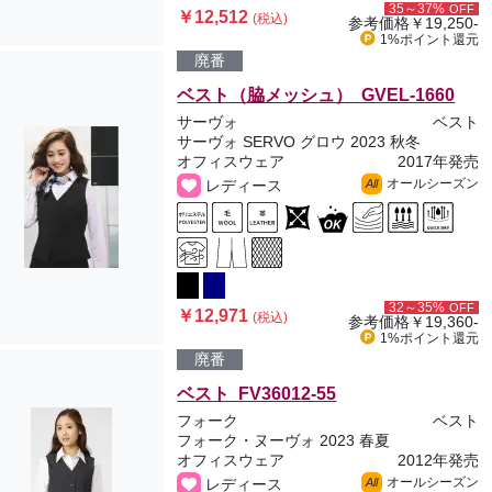
35～37%
OFF
￥12,512
(税込)
参考価格
￥19,250-
1%ポイント
還元
廃番
ベスト（脇メッシュ） GVEL-1660
サーヴォ
ベスト
サーヴォ SERVO グロウ 2023 秋冬
オフィスウェア
2017年発売
オールシーズン
レディース
All
32～35%
OFF
￥12,971
(税込)
参考価格
￥19,360-
1%ポイント
還元
廃番
ベスト FV36012-55
フォーク
ベスト
フォーク・ヌーヴォ 2023 春夏
オフィスウェア
2012年発売
オールシーズン
レディース
All