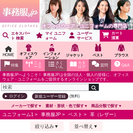
オフィスウェア・ユニフォームの専門店
カート
エキスパー
マイ ユニフ
ユーザー
清算
ト 検索
ォーム
サービス
オフィスウ
インフォメ
HOME
ジャケット
ベスト
ブラウス
ェア
ーション
ショールー
ニュ
さく
カタ
特集
質問
Q&A
ム
ース
いん
ログ
事務服JPへようこそ！ 事務服JPは全国の法人・個人の皆様に、オフィス
ウェア・ユニフォームをご提供するオンラインショップです。
(無料)
ログイン
新規ユーザー登録
メーカーで探す
素材・形状・色で探す
商品分類で探す
ユニフォーム1 >
事務服JP
>
ベスト
>
革（レザー）
絞り込み
並べ替え