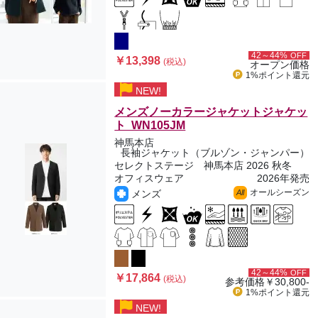
42～44%
OFF
￥13,398
(税込)
オープン価格
1%ポイント
還元
NEW!
メンズノーカラージャケットジャケッ
ト WN105JM
神馬本店
長袖ジャケット（ブルゾン・ジャンパー）
セレクトステージ 神馬本店 2026 秋冬
オフィスウェア
2026年発売
オールシーズン
メンズ
All
42～44%
OFF
￥17,864
(税込)
参考価格
￥30,800-
1%ポイント
還元
NEW!