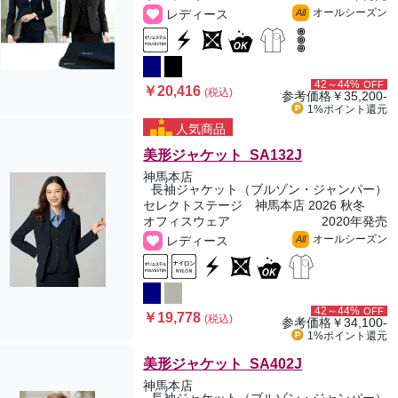
オールシーズン
レディース
All
42～44%
OFF
￥20,416
(税込)
参考価格
￥35,200-
1%ポイント
還元
人気商品
美形ジャケット SA132J
神馬本店
長袖ジャケット（ブルゾン・ジャンパー）
セレクトステージ 神馬本店 2026 秋冬
オフィスウェア
2020年発売
オールシーズン
レディース
All
42～44%
OFF
￥19,778
(税込)
参考価格
￥34,100-
1%ポイント
還元
美形ジャケット SA402J
神馬本店