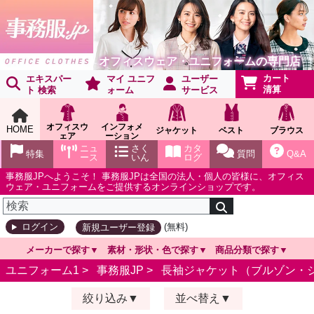
オフィスウェア・ユニフォームの専門店
カート
エキスパー
マイ ユニフ
ユーザー
清算
ト 検索
ォーム
サービス
オフィスウ
インフォメ
HOME
ジャケット
ベスト
ブラウス
ェア
ーション
ショールー
ニュ
さく
カタ
特集
質問
Q&A
ム
ース
いん
ログ
事務服JPへようこそ！ 事務服JPは全国の法人・個人の皆様に、オフィス
ウェア・ユニフォームをご提供するオンラインショップです。
(無料)
ログイン
新規ユーザー登録
メーカーで探す
素材・形状・色で探す
商品分類で探す
ユニフォーム1 >
事務服JP
>
長袖ジャケット（ブルゾン・
絞り込み
並べ替え