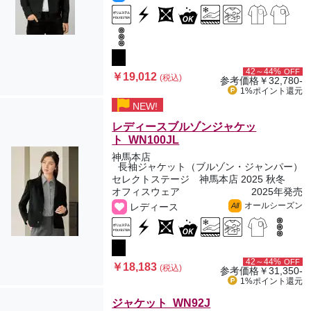
42～44%
OFF
￥19,012
(税込)
参考価格
￥32,780-
1%ポイント
還元
NEW!
レディースブルゾンジャケッ
ト WN100JL
神馬本店
長袖ジャケット（ブルゾン・ジャンパー）
セレクトステージ 神馬本店 2025 秋冬
オフィスウェア
2025年発売
オールシーズン
レディース
All
42～44%
OFF
￥18,183
(税込)
参考価格
￥31,350-
1%ポイント
還元
ジャケット WN92J