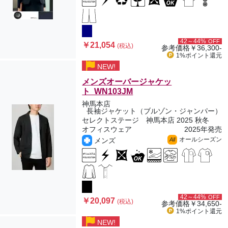
42～44%
OFF
￥21,054
(税込)
参考価格
￥36,300-
1%ポイント
還元
NEW!
メンズオーバージャケッ
ト WN103JM
神馬本店
長袖ジャケット（ブルゾン・ジャンパー）
セレクトステージ 神馬本店 2025 秋冬
オフィスウェア
2025年発売
オールシーズン
メンズ
All
42～44%
OFF
￥20,097
(税込)
参考価格
￥34,650-
1%ポイント
還元
NEW!