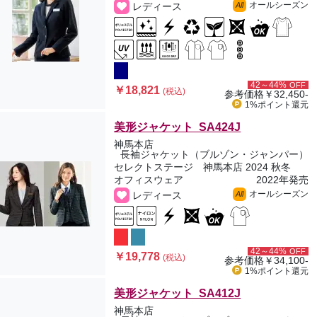
オールシーズン
レディース
All
42～44%
OFF
￥18,821
(税込)
参考価格
￥32,450-
1%ポイント
還元
美形ジャケット SA424J
神馬本店
長袖ジャケット（ブルゾン・ジャンパー）
セレクトステージ 神馬本店 2024 秋冬
オフィスウェア
2022年発売
オールシーズン
レディース
All
42～44%
OFF
￥19,778
(税込)
参考価格
￥34,100-
1%ポイント
還元
美形ジャケット SA412J
神馬本店